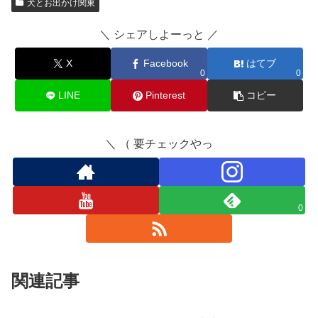
犬とお出かけ関東
＼ シェアしよーっと ／
X
Facebook
はてブ
0
0
LINE
Pinterest
コピー
＼ （ 要チェックやっ
0
関連記事