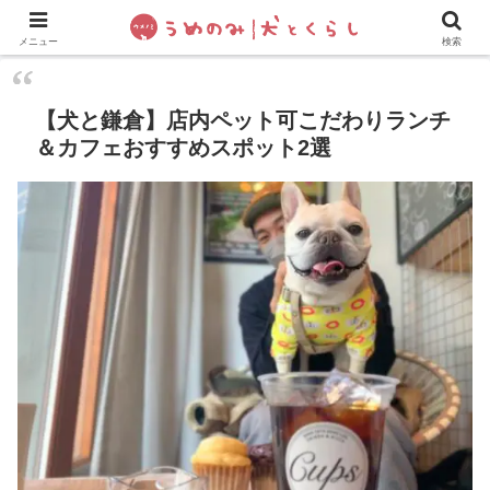
犬の手作りご飯
フレブル飼い方・しつけ
ペットグッズ&
メニュー
検索
【犬と鎌倉】店内ペット可こだわりランチ
＆カフェおすすめスポット2選