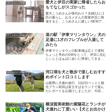
愛犬と伊豆の実家に帰省したらお
犬とお出かけ関東
もてなしがスゴかった
愛犬こうめさんが孫代わり？夫婦2人に1
匹の暮らし。おヨメさんの実家伊豆に帰
省すると、こうめさんに嬉しいNEWアイ
テムいろいろ用意してありました。今回
は新しいオモチャにおやつ、さらにカー
トまで買ってくれてました！写真を撮る
道の駅「伊東マリンタウン」犬の
犬とお出かけ関東
タイミングがなかった...
足湯に1才のフレブルが入湯して
みたら
伊東マリンタウンの駐車場は広くて便利
ちょっと早めのGWをとって、伊豆に住む
じぃじとばぁばに会いに帰省してきまし
た。愛犬こうめさんとは初対面。伊東マ
リンタウンの駐車場は24時間無料。車中
泊禁止で300台も停められる広さ。おかげ
河口湖を犬と散歩で楽しむおすす
犬とお出かけ関東
で駐車場での待ち...
めポイント口コミします
山梨県に犬連れ旅行、1泊2日ペットと観
光プラン前回は富士すばるランドで遊ん
だレポートをお届けしましたが、今回は
宿に行く前に立ち寄った小海公園の遊び
心地をブログで口コミレポートします。
道の駅かつやまなら駐車場無料♪じつは山
横須賀美術館の紫陽花とランチが
犬とお出かけ関東
梨への犬連れ旅行は今...
犬連れに丁度いい【犬とお出かけ