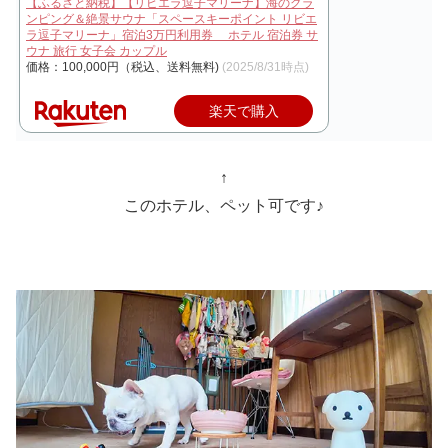
【ふるさと納税】【リビエラ逗子マリーナ】海のグラ
ンピング＆絶景サウナ「スペースキーポイント リビエ
ラ逗子マリーナ」宿泊3万円利用券 ホテル 宿泊券 サ
ウナ 旅行 女子会 カップル
価格：100,000円（税込、送料無料)
(2025/8/31時点)
楽天で購入
↑
このホテル、ペット可です♪