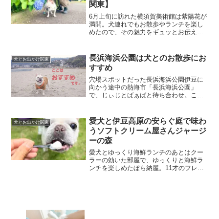
関東】
6月上旬に訪れた横須賀美術館は紫陽花が
満開。犬連れでもお散歩やランチを楽し
めたので、その魅力をギュッとお伝えし
ます。
長浜海浜公園は犬とのお散歩にお
犬とお出かけ関東
すすめ
穴場スポットだった長浜海浜公園伊豆に
向かう途中の熱海市「長浜海浜公園」
で、じぃじとばぁばと待ち合わせ。ここ
は地元の人だから知ってる「穴場スポッ
ト」で、犬のお散歩に最適な環境でし
た。というのも、遊歩道はきちんと整備
愛犬と伊豆高原の安らぐ庭で味わ
犬とお出かけ関東
されているし、砂浜にはゴミが...
うソフトクリーム屋さんジャージ
ーの森
愛犬とゆっくり海鮮ランチのあとはクー
ラーの効いた部屋で、ゆっくりと海鮮ラ
ンチを楽しめたぼら納屋。11才のフレン
チブルドッグこうめさんの体力は、そこ
そこ回復。ただ、近いとはいえ、城ヶ崎
のつり橋まで散歩する気力は戻ってな
い。初夏の気候もあって、...