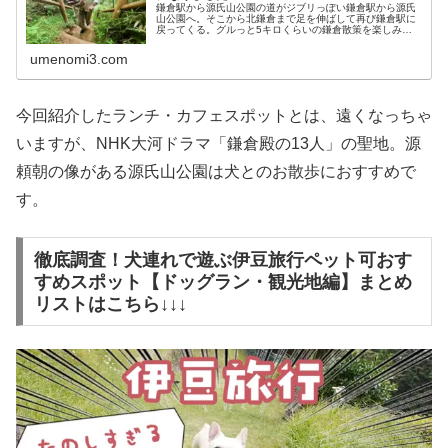
鎌倉駅から源氏山公園の道がジブリっぽい鎌倉駅から源氏
山公園へ。そこから北鎌倉まで足を伸ばして再び鎌倉駅に
戻ってくる。グルっと5キロくらいの鎌倉散策を楽しみ
に、愛犬こうめさんとお出かけに行ってきました。鎌倉駅
から源氏山公園までの道は、ジブリっ...
umenomi3.com
今回紹介したランチ・カフェスポットとは、遠くなっちゃ
いますが、NHK大河ドラマ「鎌倉殿の13人」の聖地。源
頼朝の像がある源氏山公園は犬とのお散歩におすすめで
す。
徹底調査！犬連れで遊ぶ伊豆旅行ペット可おす
すめスポット【ドッグラン・観光地編】まとめ
リストはこちら↓↓↓