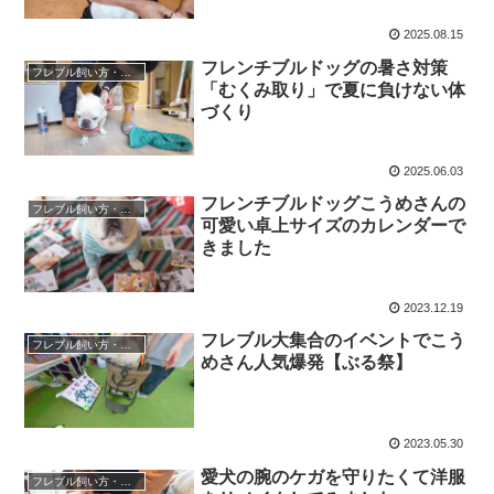
2025.08.15
フレンチブルドッグの暑さ対策
フレブル飼い方・しつけ
「むくみ取り」で夏に負けない体
づくり
2025.06.03
フレンチブルドッグこうめさんの
フレブル飼い方・しつけ
可愛い卓上サイズのカレンダーで
きました
2023.12.19
フレブル大集合のイベントでこう
フレブル飼い方・しつけ
めさん人気爆発【ぶる祭】
2023.05.30
愛犬の腕のケガを守りたくて洋服
フレブル飼い方・しつけ