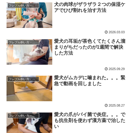
犬の肉球がザラザラ２つの保湿ケ
フレブル飼い方・しつけ
アでひび割れを治す方法
2026.03.03
愛犬の耳垢が茶色くてたくさん溜
フレブル飼い方・しつけ
まりがちだったのが1週間で解決
した方法
2025.09.29
愛犬がムカデに噛まれた。。。緊
フレブル飼い方・しつけ
急で動画を回しました
2025.08.27
愛犬の爪がバイ菌で炎症。。。で
フレブル飼い方・しつけ
も抗生剤を使わず漢方薬で治した
い