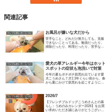
関連記事
お風呂が嫌いな犬だから
フレブル飼い方・しつけ
苦手なこと、どれだけ努力しても、克服
できないことってある。勉強だったり、
掃除だったり、料理だったり、苦手なこ
とは、習慣化して克服するって方法もあ
るみたいだけど、犬のお風呂は月１回く
らいこれじゃあ、犬自身の習慣化はむず
かしいだから？なのか、ス...
愛犬の草アレルギー今年はホット
フレブル飼い方・しつけ
スポットの症状も泡洗いで対策
今年の夏もポチポチ肌荒れ出ています愛
犬こうめさん７才2.3年くらい前から、春
から夏にかけて肌荒れを起こすようにな
りました。いったいなにに反応してアレ
ルギー症状が起きているのかと、一度検
査したことがありますが、メジャーな植
2026/7
フレブル飼い方・しつけ
物は陽性だったので、...
【フレンチブルドッグこうめさんとの暮
らし：うめのみカレンダー2026】をお買
い求めいただき誠にありがとうございま