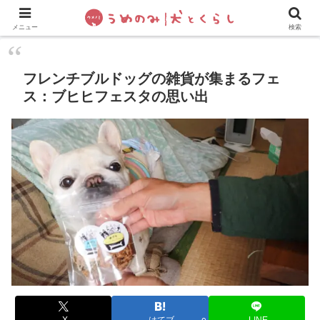
犬の手作りご飯
フレブル飼い方・しつけ
ペットグッズ&
メニュー
検索
フレンチブルドッグの雑貨が集まるフェ
ス：ブヒヒフェスタの思い出
X
はてブ
LINE