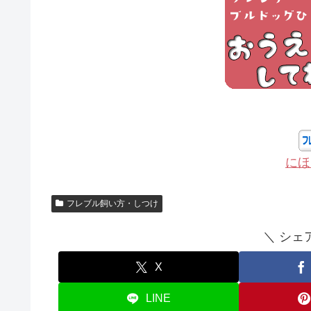
にほ
フレブル飼い方・しつけ
＼ シェ
X
LINE