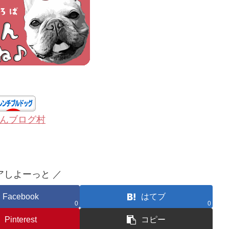
んブログ村
アしよーっと ／
Facebook
はてブ
0
0
Pinterest
コピー