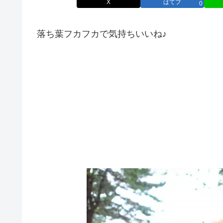
X
はてブ
0
落ち葉フカフカで気持ちいいね♪