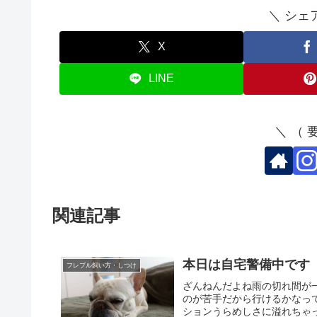
＼ シェ
X
LINE
＼ （
関連記事
本日は自宅警備中です
フレブル飼い方・しつけ
ざんねんだよね雨の切れ間が
のが苦手だから行けるかなっ
ションうらめしさに溢れちゃっ