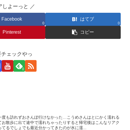
アしよーっと ／
Facebook
はてブ
0
0
Pinterest
コピー
 要チェックやっ
0
一度も訪れずおさんぽ行けなかった…こうめさんはとにかく濡れる
てお散歩に出て途中で濡れちゃったりすると帰宅後はこんなリアク
てるでしょでも最近分かってきたのが水に濡...