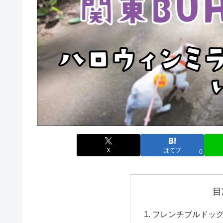
X
はてブ
0
目
フレンチブルドッ