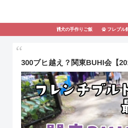
犬の手作りご飯
フレブル
300ブヒ越え？関東BUHI会【