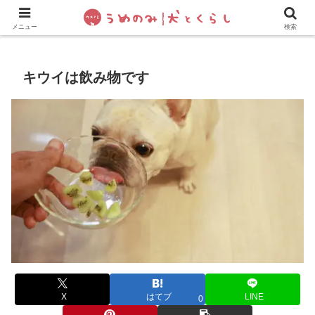
犬の手作りご飯
フレブル飼い方・しつけ
ペットグッズ&
メニュー
検索
キウイは飲み物です
X
はてブ
LINE
0