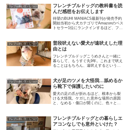
フレンチブルドッグの教科書を読
フレブル飼い方・しつけ
んだ感想をお伝えします
待望のBUHI MANIACS最新刊が発売予約
開始当初から犬カテゴリでAmazonのベス
トセラー1位にランクインするほど、フレ
ンチブルドッグの飼い主たちが待ち望ん
でいた新刊「BUHI MANIACS vol.4 フレ
ンチブルドッグの教科書」...
普段吠えない愛犬が遠吠えした理
フレブル飼い方・しつけ
由とは
フレンチブルドッグこうめさんと一緒に
暮らして、もうすぐ丸9年。これまで吠え
ることはもちろん、遠吠えするというこ
と自体、片手で数えるほどしかありませ
ん。それくらい自分の主張を、吠えるこ
とで伝えないタイプだったのですが、こ
犬が足のツメを大怪我…舐めるか
フレブル飼い方・しつけ
の日は珍しく遠吠えをし...
ら靴下で保護したいのに
愛犬の足の爪が折れるほど、根本から裂
ける大怪我。ケガした意外な場所の原因
と、なめる・傷口が開くのに、色々と
「靴や靴下を試して分かった対策方法」
と、「犬が爪を怪我してから完治するま
で」の経過をシェアします。
フレンチブルドッグとの暮らしエ
フレブル飼い方・しつけ
アコンなしでも意外といけた？