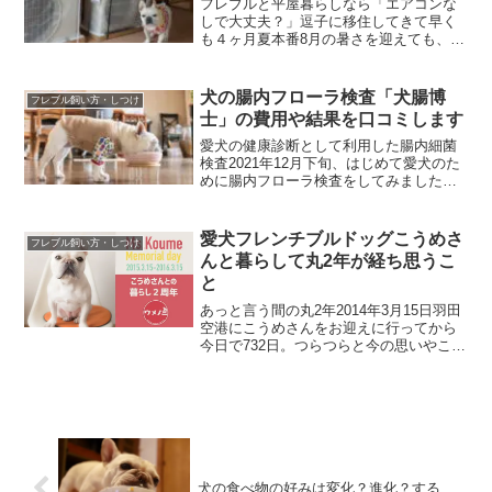
フレブルと平屋暮らしなら「エアコンな
しで大丈夫？」逗子に移住してきて早く
も４ヶ月夏本番8月の暑さを迎えても、常
時エアコン付けていなくても、過ごすこ
とができています。これは世田谷のマン
ションに暮らしていた時には考えられな
犬の腸内フローラ検査「犬腸博
フレブル飼い方・しつけ
いことで、エアコンつけ...
士」の費用や結果を口コミします
愛犬の健康診断として利用した腸内細菌
検査2021年12月下旬、はじめて愛犬のた
めに腸内フローラ検査をしてみました。
利用したサービスは、フォレマの
「byOm(バイオーム) 」-愛犬・愛猫の腸
内細菌解析愛犬は健康そのもの。体調も
愛犬フレンチブルドッグこうめさ
フレブル飼い方・しつけ
毛並みもアレルギ...
んと暮らして丸2年が経ち思うこ
と
あっと言う間の丸2年2014年3月15日羽田
空港にこうめさんをお迎えに行ってから
今日で732日。つらつらと今の思いやこれ
までのこうめさんとの思い出を書いてみ
ました。が、全部消しました。言いたい
ことはただひとつ。この子と暮らせて良
かった。そし...
犬の食べ物の好みは変化？進化？する