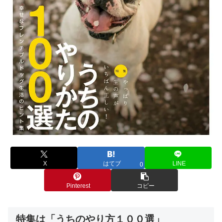
X
はてブ
LINE
0
Pinterest
コピー
特集は「うちのやり方１００選」