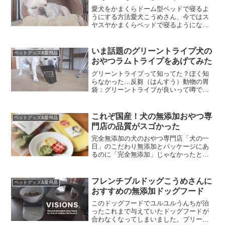
愛犬をかまくらドーム型ベッドで寝るよ
うにする方法愛犬こうめさん、今ではス
ヤスヤかまくらベッドで寝るようになり
ましたが、こうなるのには色んな試行錯
誤がありました。そこでわが家で試して
効果があった、愛犬をかまくらドーム型
いま話題のグリーントライプ犬の
ペットグッズ&愛用品
ベッドで寝させる方法をお...
おやつラムトライプをあげてみた
グリーントライプって知ってた？ぼく知
らなかった…反芻（はんすう）動物の胃
袋：グリーントライプが良いって噂で
す。酵素たっぷりで免疫力の向上に役立
つ調べてみるとそんなことがわかったん
ですけどもっと調べてみると加熱処理し
これぞ国産！犬の無添加おやつ専
ペットグッズ&愛用品
てない生がいいとか生でもダ...
門店の品質がスゴかった
完全無添加の犬のおやつ専門店「犬の一
日」のこだわり無添加とパッケージにあ
るのに「完全無添加」じゃなかったと
か...そういうズルいところじゃないお店
を探して見つけたのが【犬の一日】「ワ
ンコにやさしい生活」をテーマに、完全
フレンチブルドッグこうめさんに
ペットグッズ&愛用品
無添加・無着色・国内製...
おすすめの無添加ドッグフード
このドッグフードでユルユルうんちが治
ったこれまで与えていたドッグフードが
合わなくなってしまいました。ブリーダ