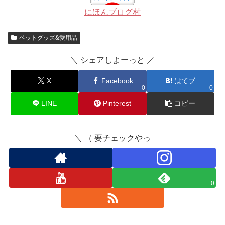
にほんブログ村
ペットグッズ&愛用品
＼ シェアしよーっと ／
X
Facebook
はてブ
0
0
LINE
Pinterest
コピー
＼ （ 要チェックやっ
0