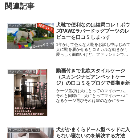
関連記事
犬靴で便利なのは結局コレ！ポウ
ペットグッズ&愛用品
ズPAWZラバードッグブーツのレ
ビューを口コミしまっす
1年かけて色んな犬靴をお試し中はじめて
犬に靴を履かせるとコミカルな動きが可
愛らしく面白いけど、ファッションで犬
に靴を履かせている飼い主はほぼいな
い。犬に靴を履かせる理由って実はいろ
いろとあってわが家の場合は爪の削れ過
動画付きで北欧スタイルケージ
ペットグッズ&愛用品
ぎ問題いろいろ調べてみた...
（スカンジナビアンペットケー
ジ）の口コミをブログで長期更新
ケージ選びは犬にとってのマイホーム。
それと同時に…犬にとってマイホームに
なるケージ選びそれは家のなかにサーク
ルが「でんっ」と存在するということ、
さまざまなフレブルの飼い方の本を読ん
でみるとサークルのベストな置き場所は
直射日光が当たらず風の通...
犬がかまくらドーム型ベッドに入
フレブル飼い方・しつけ
らない寝ないのを解決する方法