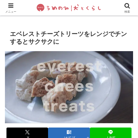
犬の手作りご飯
フレブル飼い方・しつけ
ペットグッズ&
メニュー
検索
エベレストチーズトリーツをレンジでチン
するとサクサクに
X
はてブ
LINE