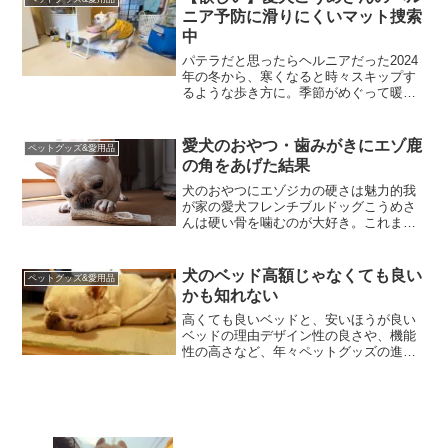
の大きさは？フレンチブ...
ニア予防に滑りにくいマット捜索
中
パテラだと思ったらヘルニアだった2024
年の冬から、寒くなると時々スキップす
るような歩き方に。季節がめぐって暖か
くなったら症状は収まったのに、2025年
の冬に入って、またスキップが増えてき
た。なんで？動物病院で去年診てもらっ
愛犬のおやつ・歯みがきにエゾ鹿
ペットグッズ&愛用品
たとき、異常は見...
の角をあげた結果
犬のおやつにエゾジカの硬さは魅力的我
が家の愛犬フレンチブルドッグこうめさ
んは硬い骨を噛むのが大好き。これまで
様々な骨や牛皮を頬張ってきました。そ
して辿り着いたのがエゾジカのパイプボ
ーン。適度な太さと、硬さがあり重宝し
犬のベッド高額じゃなくても良い
ペットグッズ&愛用品
ていたのですが空洞なので...
かも知れない
高くても良いベッドと、安いほうが良い
ベッドの理由デザイン性の良さや、機能
性の高さなど、年々ペットグッズの進化
は止まらず、財布の紐は緩みがち愛犬フ
レンチブルドッグこうめさんのベッド
は、最初にL.L.Beanの1万円ちょっとする
ものを購入して、...