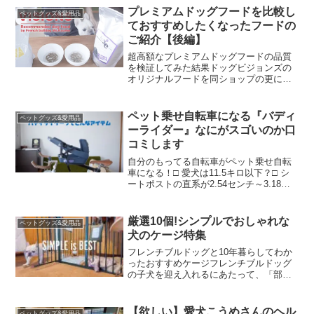
プレミアムドッグフードを比較し
ペットグッズ&愛用品
ておすすめしたくなったフードの
ご紹介【後編】
超高額なプレミアムドッグフードの品質
を検証してみた結果ドッグビジョンズの
オリジナルフードを同ショップの更にグ
レードの高い方に変えました。ドッグフ
ード切替の経緯はこちらプレミアムドッ
グフードを比較しておすすめしたくなっ
ペット乗せ自転車になる『バディ
ペットグッズ&愛用品
たフードのご紹介【前編】...
ーライダー』なにがスゴいのか口
コミします
自分のもってる自転車がペット乗せ自転
車になる！□ 愛犬は11.5キロ以下？□ シ
ートポストの直系が2.54センチ～3.18セ
ンチ以内？□ シートポストの高さを4.5セ
ンチ以上上げて乗れる？□ シートポスト
からハンドルの付け根まで48.5セン...
厳選10個!シンプルでおしゃれな
ペットグッズ&愛用品
犬のケージ特集
フレンチブルドッグと10年暮らしてわか
ったおすすめケージフレンチブルドッグ
の子犬を迎え入れるにあたって、「部屋
におしゃれなケージを置こう」と色々調
べた結果を、わかりやすくまとめまし
た。10キロ前後の室内犬が入れるケージ
【欲しい】愛犬こうめさんのヘル
ペットグッズ&愛用品