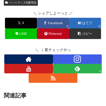
ペットグッズ&愛用品
＼ シェアしよーっと ／
X
Facebook
はてブ
0
0
LINE
Pinterest
コピー
＼ （ 要チェックやっ
0
関連記事