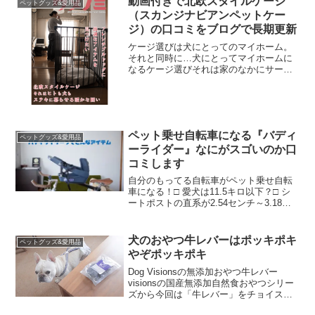
動画付きで北欧スタイルケージ
ペットグッズ&愛用品
（スカンジナビアンペットケー
ジ）の口コミをブログで長期更新
ケージ選びは犬にとってのマイホーム。
それと同時に…犬にとってマイホームに
なるケージ選びそれは家のなかにサーク
ルが「でんっ」と存在するということ、
さまざまなフレブルの飼い方の本を読ん
でみるとサークルのベストな置き場所は
直射日光が当たらず風の通...
ペット乗せ自転車になる『バディ
ペットグッズ&愛用品
ーライダー』なにがスゴいのか口
コミします
自分のもってる自転車がペット乗せ自転
車になる！□ 愛犬は11.5キロ以下？□ シ
ートポストの直系が2.54センチ～3.18セ
ンチ以内？□ シートポストの高さを4.5セ
ンチ以上上げて乗れる？□ シートポスト
からハンドルの付け根まで48.5セン...
犬のおやつ牛レバーはポッキポキ
ペットグッズ&愛用品
やぞポッキポキ
Dog Visionsの無添加おやつ牛レバー
visionsの国産無添加自然食おやつシリー
ズから今回は「牛レバー」をチョイス国
産牛 肝臓（レバー）の特徴 ビタミンＡ、