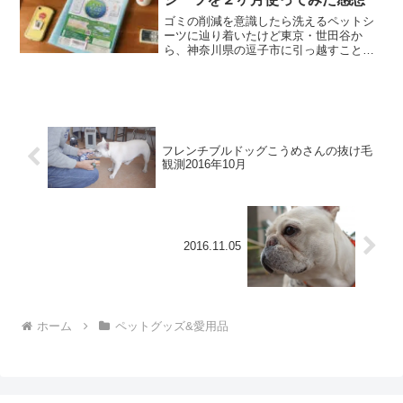
ゴミの削減を意識したら洗えるペットシ
ーツに辿り着いたけど東京・世田谷か
ら、神奈川県の逗子市に引っ越すことに
なり、ゴミの分別についての意識をもっ
と高めなくちゃいけないことになりまし
た。というのも、逗子市は燃やすゴミと
不燃ごみが有料です。犬のト...
フレンチブルドッグこうめさんの抜け毛
観測2016年10月
2016.11.05
ホーム
ペットグッズ&愛用品