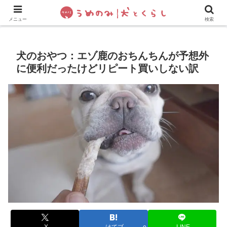
犬の手作りご飯
フレブル飼い方・しつけ
ペットグッズ&
メニュー
検索
犬のおやつ：エゾ鹿のおちんちんが予想外
に便利だったけどリピート買いしない訳
X
はてブ
LINE