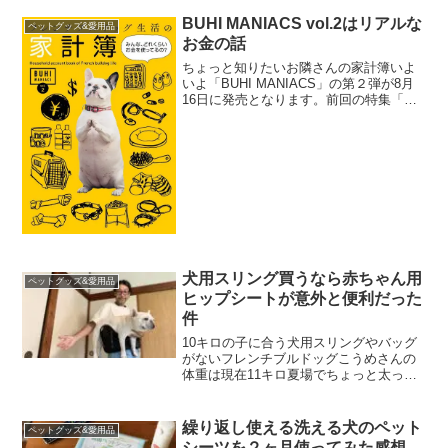
ミネラル、アミノ酸が豊富 鉄分も豊富で
貧血改善や滋養強壮に 高温をかけず時
BUHI MANIACS vol.2はリアルな
ペットグッズ&愛用品
間...
お金の話
ちょっと知りたいお隣さんの家計簿いよ
いよ「BUHI MANIACS」の第２弾が8月
16日に発売となります。前回の特集「弱
点克服」はフレブルがなりやすい病気の
知識と実際に病気と向き合う飼い主の体
験談が非常に読み応えありました。その
時のレビュー...
犬用スリング買うなら赤ちゃん用
ペットグッズ&愛用品
ヒップシートが意外と便利だった
件
10キロの子に合う犬用スリングやバッグ
がないフレンチブルドッグこうめさんの
体重は現在11キロ夏場でちょっと太っち
ゃったけど、概ね10キロちょっとをベー
スに体重管理をしています。段差は足腰
に負担をかけまいと、抱っこをする機会
繰り返し使える洗える犬のペット
ペットグッズ&愛用品
が多く、お散歩に出...
シーツを２ヶ月使ってみた感想