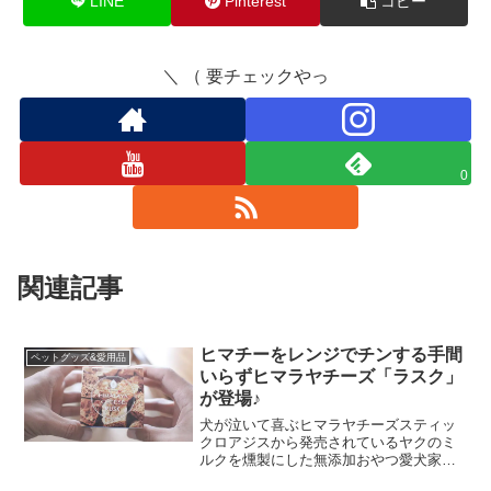
LINE
Pinterest
コピー
＼ （ 要チェックやっ
0
関連記事
ヒマチーをレンジでチンする手間
ペットグッズ&愛用品
いらずヒマラヤチーズ「ラスク」
が登場♪
犬が泣いて喜ぶヒマラヤチーズスティッ
クロアジスから発売されているヤクのミ
ルクを燻製にした無添加おやつ愛犬家が
重宝しているカミカミアイテムヒマラヤ