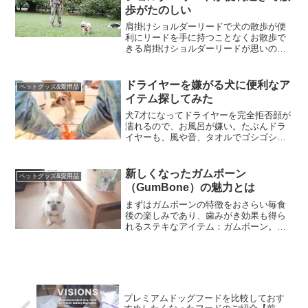
歩がたのしい
肩掛けショルダーリードで犬の散歩が便
利にリードを手に持つことなくお散歩で
きる肩掛けショルダーリードが思いのほ
か便利だったのでおすすめします。普段
のお散歩にはウエストバッグを使用して
いるので完全に手ぶらでお散歩すること
ドライヤーを嫌がる犬に便利なア
ペットグッズ&愛用品
が出来るようになって以下...
イテム探してみた
犬7才になってドライヤーを完全拒否顔が
濡れるので、お風呂が嫌い。たぶんドラ
イヤーも、風や音、タオルでゴシゴシ拭
かれるので嫌い。どっちも分かっている
ので、出来る限りストレスがかからない
ようにと気を配って、ご褒美アイテムを
新しくなったガムボーン
ペットグッズ&愛用品
用意して、苦手な時間を...
（GumBone）の魅力とは
まずはガムボーンの特徴をおさらい毎食
後の楽しみであり、歯みがき効果も得ら
れるステキなアイテム：ガムボーン。こ
れまでのガムボーンの特徴は以前に「歯
磨きを嫌がる犬におすすめガムボーンは
天然素材の優れもの」でお伝えした通
り。まだ読んでなかったらと...
プレミアムドッグフードを比較しておす