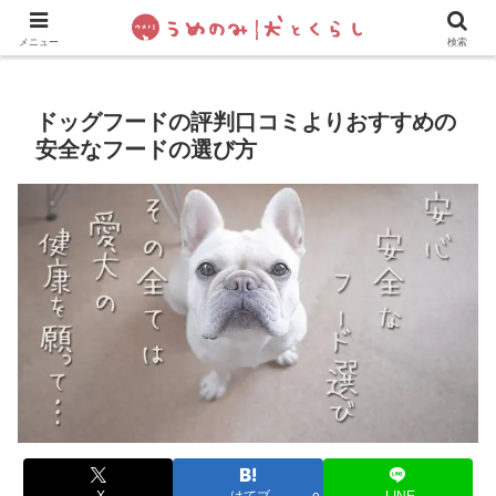
犬の手作りご飯
フレブル飼い方・しつけ
ペットグッズ&
メニュー
検索
ドッグフードの評判口コミよりおすすめの
安全なフードの選び方
X
はてブ
LINE