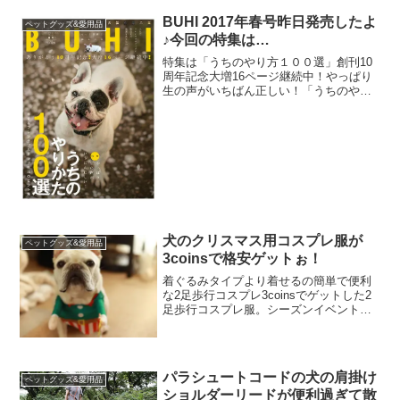
チーズスティック通称ヒマチーわが家で
もかなりコンスタントに与えていて愛犬
BUHI 2017年春号昨日発売したよ
ペットグッズ&愛用品
こうめさんの夢中っぷりは...
♪今回の特集は…
特集は「うちのやり方１００選」創刊10
周年記念大増16ページ継続中！やっぱり
生の声がいちばん正しい！「うちのやり
かた100選」幸せなフレンチブルドッグ生
活のヒント集どんなことでお困りです
か？ごはんを選り好みする？暴れんぼう
で手がつけられない...
犬のクリスマス用コスプレ服が
ペットグッズ&愛用品
3coinsで格安ゲットぉ！
着ぐるみタイプより着せるの簡単で便利
な2足歩行コスプレ3coinsでゲットした2
足歩行コスプレ服。シーズンイベントに
丁度良くない？お値段安いし、前掛けの
ような首に結んでつけるタイプなので、
イベント時の写真や動画を撮るのに一瞬
で付け外しができ...
パラシュートコードの犬の肩掛け
ペットグッズ&愛用品
ショルダーリードが便利過ぎて散