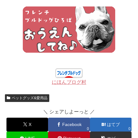
にほんブログ村
ペットグッズ&愛用品
＼ シェアしよーっと ／
X
Facebook
はてブ
0
0