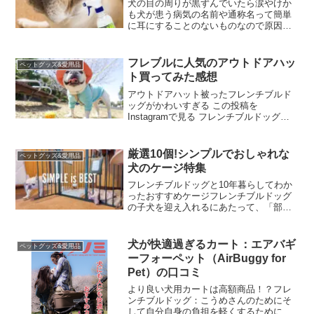
犬の目の周りが黒ずんでいたら涙やけか
も犬が患う病気の名前や通称名って簡単
に耳にすることのないものなので原因や
事象が起こってもどう調べたらいいか悩
んだりしますよね。犬の目の周りが黒ず
んでいたり・赤くなっていたりするのは
フレブルに人気のアウトドアハッ
ペットグッズ&愛用品
大抵「涙やけ」と言われる...
ト買ってみた感想
アウトドアハット被ったフレンチブルド
ッグがかわいすぎる この投稿を
Instagramで見る フレンチブルドッグの
nico(@yanagi_nico)がシェアした投稿
Instagramでフレブルの投稿をフォローし
ていると、なんとも可愛...
厳選10個!シンプルでおしゃれな
ペットグッズ&愛用品
犬のケージ特集
フレンチブルドッグと10年暮らしてわか
ったおすすめケージフレンチブルドッグ
の子犬を迎え入れるにあたって、「部屋
におしゃれなケージを置こう」と色々調
べた結果を、わかりやすくまとめまし
た。10キロ前後の室内犬が入れるケージ
犬が快適過ぎるカート：エアバギ
ペットグッズ&愛用品
の大きさは？フレンチブ...
ーフォーペット（AirBuggy for
Pet）の口コミ
より良い犬用カートは高額商品！？フレ
ンチブルドッグ：こうめさんのためにそ
して自分自身の負担を軽くするために犬