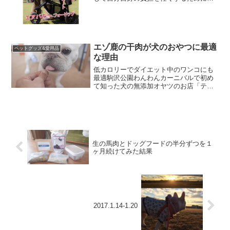
用のカート購入を検討していました。カ
ート選びの条件として１．空気タイヤで
あること２，１０キロ以上もOKのサイズ
３，走行性（小回り性能...
エゾ鹿の干肉が犬のおやつに最適
ペットグッズ&愛用品
な理由
低カロリーでダイエット中のワンコにも
最適駒沢公園わんわんカーニバルで初め
て知った犬の無添加オヤツのお店「テイ
ルスタイル」北海道発ということで札幌
に２年間暮らした良い思い出たっぷりの
地のオヤツに期待していました。【エゾ
鹿干肉は・・】野生エゾ鹿...
生の馬肉とドッグフードの半分ずつを１
ヶ月続けてみた結果
2017.1.14-1.20