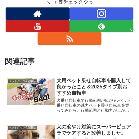
＼ （ 要チェックやっ
0
関連記事
犬用ペット乗せ自転車を購入して
ペットグッズ&愛用品
良かったこと＆2025タイプ別お
すすめ自転車
犬乗せ自転車で行動範囲が広がる♪ペット
乗せ自転車の魅力ペット乗せ自転車を買
ってみたら、行動範囲と行動力が上がる
良いものでした。歩きだとヘトヘトの距
離にあるプレイスポットも、自転車だと
労力も時間も半分。しかも、体力は歩き
犬の涙やけ対策にスーパーピュア
ペットグッズ&愛用品
より断然残っているので...
ラでケアすると改善しました。