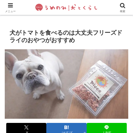
犬の手作りご飯
フレブル飼い方・しつけ
ペットグッズ&
メニュー
検索
犬がトマトを食べるのは大丈夫フリーズド
ライのおやつがおすすめ
X
はてブ
LINE