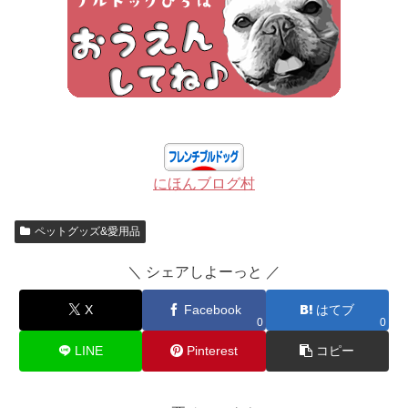
にほんブログ村
ペットグッズ&愛用品
＼ シェアしよーっと ／
X
Facebook
はてブ
0
0
LINE
Pinterest
コピー