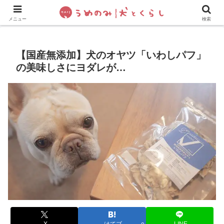
犬の手作りご飯
フレブル飼い方・しつけ
ペットグッズ&
メニュー
検索
【国産無添加】犬のオヤツ「いわしパフ」
の美味しさにヨダレが…
X
はてブ
LINE