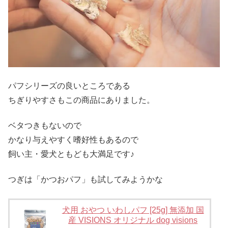
パフシリーズの良いところである
ちぎりやすさもこの商品にありました。
ベタつきもないので
かなり与えやすく嗜好性もあるので
飼い主・愛犬ともども大満足です♪
つぎは「かつおパフ」も試してみようかな
犬用 おやつ いわしパフ [25g] 無添加 国
産 VISIONS オリジナル dog visions