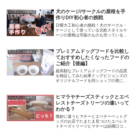
と暮らしていてこれまでにドッグフード
を３回変えました。そのどれもがプレミ
アムドッグフードと呼ばれるものプレミ
犬のケージ/サークルの屋根を手
ペットグッズ&愛用品
アムドッグフードってなに...
作りDIY初心者の挑戦
日曜大工初心者の挑戦！犬のサークル・
ケージとして使っている北欧スタイルケ
ージの屋根は市販のものも売っているの
ですが、幌タイプなので上に物が乗せら
れない。ケージは家の中でもそこそこ大
きな家具なので、やっぱり有効活用した
プレミアムドッグフードを比較し
ペットグッズ&愛用品
くて上に犬用品をおいて置...
ておすすめしたくなったフードの
ご紹介【後編】
超高額なプレミアムドッグフードの品質
を検証してみた結果ドッグビジョンズの
オリジナルフードを同ショップの更にグ
レードの高い方に変えました。ドッグフ
ード切替の経緯はこちらプレミアムドッ
グフードを比較しておすすめしたくなっ
ヒマラヤチーズスティックとエベ
ペットグッズ&愛用品
たフードのご紹介【前編】...
レストチーズトリーツの違いって
わかる？
微妙に違うヒマチーとエベチーペットグ
ッズのお店でたまたま見つけたエベレス
トチーズトリーツヒマチーは結構口コミ
あるけどエベチーのほうはこうやって訳
してる人もいないほどシェア率は高くな