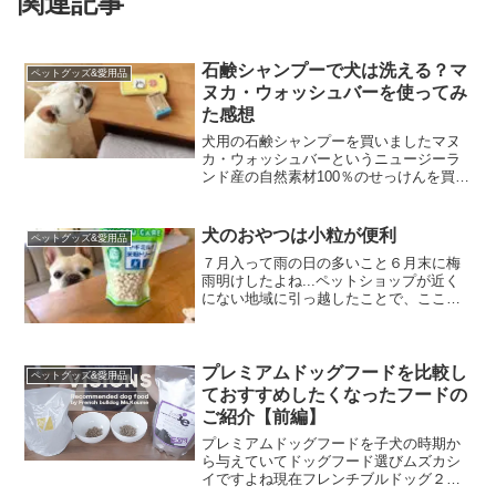
関連記事
石鹸シャンプーで犬は洗える？マ
ペットグッズ&愛用品
ヌカ・ウォッシュバーを使ってみ
た感想
犬用の石鹸シャンプーを買いましたマヌ
カ・ウォッシュバーというニュージーラ
ンド産の自然素材100％のせっけんを買い
ました。マヌカ・カヌカ・ニームにレモ
ンマートル知ってる人には希少性の高さ
が分かる、高品質な原材料の石鹸上記販
犬のおやつは小粒が便利
ペットグッズ&愛用品
売元のHPに詳しく載...
７月入って雨の日の多いこと６月末に梅
雨明けしたよね...ペットショップが近く
にない地域に引っ越したことで、ここ１
年くらいオヤツは作ることが多くなりま
した。でもこんな雨続きの日々だと、愛
犬のオヤツ：干し芋づくりがはかどりま
せん。そこで先日、横...
プレミアムドッグフードを比較し
ペットグッズ&愛用品
ておすすめしたくなったフードの
ご紹介【前編】
プレミアムドッグフードを子犬の時期か
ら与えていてドッグフード選びムズカシ
イですよね現在フレンチブルドッグ２才