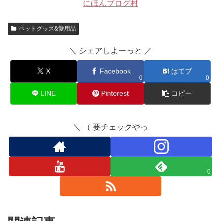
にほんブログ村
ペットグッズ&愛用品
＼ シェアしよーっと ／
X
Facebook
はてブ
0
0
LINE
Pinterest
コピー
＼ （ 要チェックやっ
0