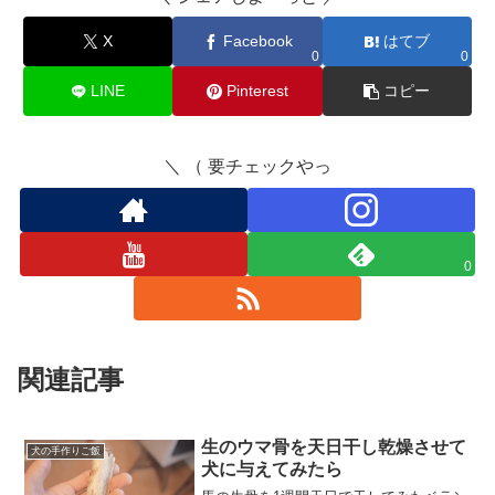
X
Facebook
はてブ
0
0
LINE
Pinterest
コピー
＼ （ 要チェックやっ
0
関連記事
生のウマ骨を天日干し乾燥させて
犬の手作りご飯
犬に与えてみたら