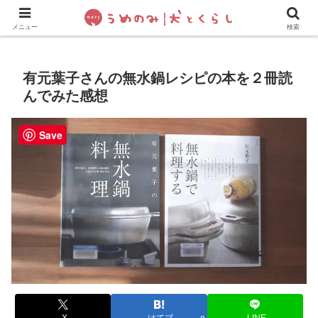
犬の手作りご飯
フレブル飼い方・しつけ
ペットグッズ&
メニュー
検索
有元葉子さんの無水鍋レシピの本を２冊読
んでみた感想
Save
X
はてブ
LINE