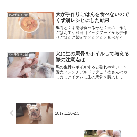
はじめてみたら、食べる量が安定しな
い。色々と試行錯誤してお米の量の問題
なのか食べる風味の問題なのか最後のほ
犬が手作りごはんを食べないので
犬の手作りご飯
うは悩みすぎてバナナと馬肉...
くず湯レシピにした結果
馬肉とくず湯は食べるかな？犬の手作り
ごはん生活６日目ドッグフードから手作
りごはんに替えてどんどんと食べなくな
ってしまいなにが原因でご飯を食べない
のか前回チェックしました。すると野菜
もご飯もキライ馬肉は食べると分かった
犬に生の馬骨をボイルして与える
犬の手作りご飯
ので「かんたん犬ごはん」...
際の注意点は
馬の生骨をボイルすると割れやすい！？
愛犬フレンチブルドッグこうめさんのカ
ミカミアイテムに生の馬骨を購入してあ
げてみたところ野性の本性が現れて見事
なまでにバリバリ食べました。犬用の生
骨（馬骨）をフレブルこうめさんに与え
てみた結果食べなかった場...
2017.1.28-2.3