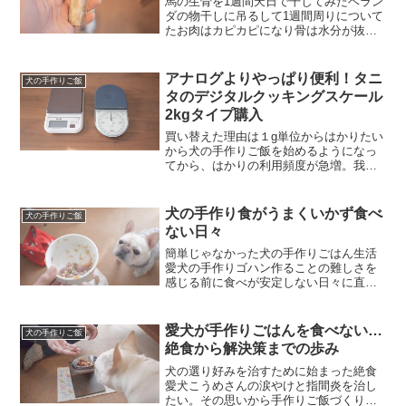
馬の生骨を1週間天日で干してみたベラン
ダの物干しに吊るして1週間周りについて
たお肉はカピカピになり骨は水分が抜け
て完全に乾燥しました見た目は市販品み
たいな感じでこれならカミカミ時間も長
く楽しめるかな？そんな甘い考えは与え
アナログよりやっぱり便利！タニ
犬の手作りご飯
て２日目で崩れ去りま...
タのデジタルクッキングスケール
2kgタイプ購入
買い替えた理由は１g単位からはかりたい
から犬の手作りご飯を始めるようになっ
てから、はかりの利用頻度が急増。我が
家でこれまで使っていたのはタニタのア
ナログクッキングスケール フィノ 1102
なので最小が１gで最大が２kgのレトロな
犬の手作り食がうまくいかず食べ
犬の手作りご飯
色合いとアナ...
ない日々
簡単じゃなかった犬の手作りごはん生活
愛犬の手作りゴハン作ることの難しさを
感じる前に食べが安定しない日々に直面
初めて与えるレシピだとちゃんと食べる
のに同じレシピを続けると徐々に食べる
量が減っていって３食目あたりは拒否…
愛犬が手作りごはんを食べない…
犬の手作りご飯
好き嫌いとかなのかなと調...
絶食から解決策までの歩み
犬の選り好みを治すために始まった絶食
愛犬こうめさんの涙やけと指間炎を治し
たい。その思いから手作りご飯づくりを