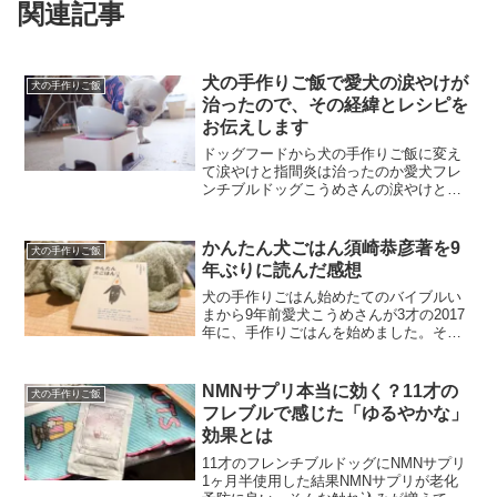
関連記事
犬の手作りご飯で愛犬の涙やけが
犬の手作りご飯
治ったので、その経緯とレシピを
お伝えします
ドッグフードから犬の手作りご飯に変え
て涙やけと指間炎は治ったのか愛犬フレ
ンチブルドッグこうめさんの涙やけと指
間炎を治したい！その想いから2017年1月
から犬の手作りご飯を始めて、丸1年が経
ちました。まずは結果からお伝えします
かんたん犬ごはん須崎恭彦著を9
犬の手作りご飯
涙やけは治って指...
年ぶりに読んだ感想
犬の手作りごはん始めたてのバイブルい
まから9年前愛犬こうめさんが3才の2017
年に、手作りごはんを始めました。その
ときに犬の手作りごはんの本を色々と読
み漁って、作り方の参考にしたのが獣医
師の須崎恭彦さんの「かんたん犬ごは
NMNサプリ本当に効く？11才の
犬の手作りご飯
ん」2006年の出版...
フレブルで感じた「ゆるやかな」
効果とは
11才のフレンチブルドッグにNMNサプリ
1ヶ月半使用した結果NMNサプリが老化