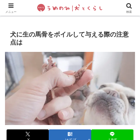
犬の手作りご飯
フレブル飼い方・しつけ
ペットグッズ&
メニュー
検索
犬に生の馬骨をボイルして与える際の注意
点は
X
はてブ
LINE