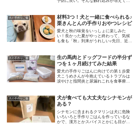
予防に良い。そんな触れ込みが増えてき
て、11才のフレンチブルドッグと暮らし
ている飼い主としては、その効果を試し
てみたい。そこで1ヶ月半（ひと袋）6000
材料3つ！犬と一緒に食べられる♪
犬の手作りご飯
円以上の高...
栗きんとんの手作りおやつレシピ
愛犬と秋の味覚をいっしょに楽しみた
い！長かった夏がやっと終わって、気候
も食も「秋」到来がうれしい♪先日、近所
のケーキ屋さんのモンブランで、秋の味
覚を満喫したのですが、愛犬こうめさん
といっしょに食べられなかったのが心残
生の馬肉とドッグフードの半分ず
犬の手作りご飯
り。犬と栗を手軽にたのし...
つを１ヶ月続けてみた結果
愛犬の手作りごはんに向けての第１歩愛
犬こうめさんが今抱えているトラブルは
涙やけと指間炎と尿漏れこれを食事療法
で改善できないかと手作り食への取り組
みをはじめようと思います。生の馬肉は
数ある動物性タンパク質の中でも良質だ
犬が食べても大丈夫なシナモンが
犬の手作りご飯
と知り、これをメインとし...
ある？
シナモンに含まれるクマリンは犬に危険
いろいろと手作りごはんを作っているな
かで、漢方とかスパイスとかにも目がい
くようになったりします。そんな中で、
シナモンって犬が食べても大丈夫なのか
なって考えたことがあって調べてみる