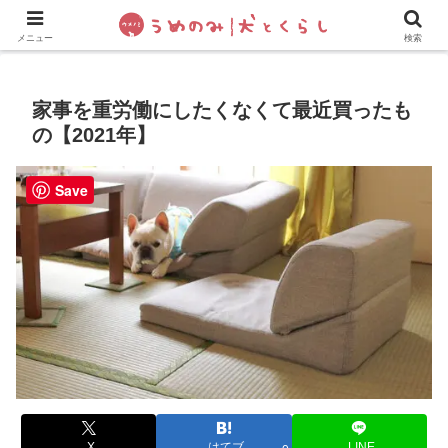
犬の手作りご飯
フレブル飼い方・しつけ
ペットグッズ&
メニュー
検索
家事を重労働にしたくなくて最近買ったも
の【2021年】
Save
X
はてブ
LINE