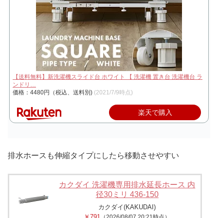
【送料無料】新洗濯機スライド台 ホワイト 【 洗濯機 置き台 洗濯機台 ラ
ンドリ…
価格：4480円（税込、送料別)
(2021/7/9時点)
楽天で購入
排水ホースも伸縮タイプにしたら移動させやすい
カクダイ 洗濯機専用排水延長ホース 内
径30ミリ 436-150
カクダイ(KAKUDAI)
￥791
（2026/08/07 20:21時点）