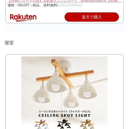
【照明/シェードのみ】北欧風ランプシェード enamelshade gr【照明/…
価格：8910円（税込、送料無料)
(2021/7/9時点)
楽天で購入
寝室