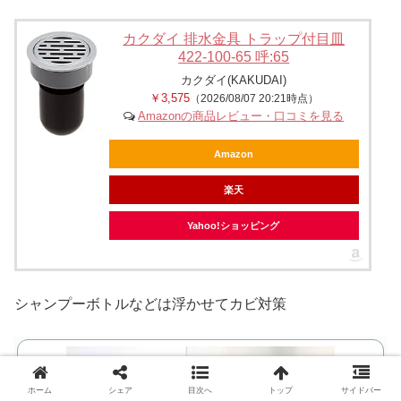
カクダイ 排水金具 トラップ付目皿
422-100-65 呼:65
カクダイ(KAKUDAI)
￥3,575
（2026/08/07 20:21時点）
Amazonの商品レビュー・口コミを見る
Amazon
楽天
Yahoo!ショッピング
シャンプーボトルなどは浮かせてカビ対策
ホーム
シェア
目次へ
トップ
サイドバー