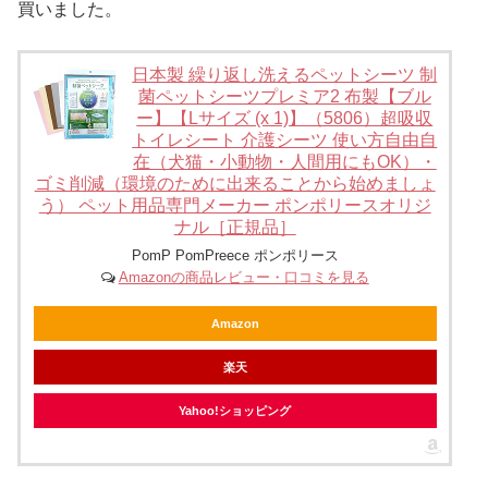
買いました。
日本製 繰り返し洗えるペットシーツ 制
菌ペットシーツプレミア2 布製【ブル
ー】【Lサイズ (x 1)】（5806）超吸収
トイレシート 介護シーツ 使い方自由自
在（犬猫・小動物・人間用にもOK）・
ゴミ削減（環境のために出来ることから始めましょ
う） ペット用品専門メーカー ポンポリースオリジ
ナル［正規品］
PomP PomPreece ポンポリース
Amazonの商品レビュー・口コミを見る
Amazon
楽天
Yahoo!ショッピング