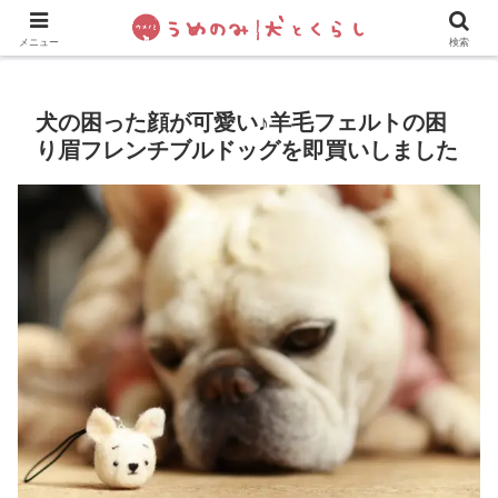
犬の手作りご飯
フレブル飼い方・しつけ
ペットグッズ&
メニュー
検索
犬の困った顔が可愛い♪羊毛フェルトの困
り眉フレンチブルドッグを即買いしました