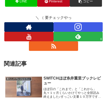
LINE
Pinterest
コピー
＼ （ 要チェックやっ
0
関連記事
SWITCHほぼ糸井重里ブックレビ
暮らしのアレコレとYouTube運営
ュー
ほぼ日の「これまで」と「これから」
丸々１ヶ月くらいかけてやっと全部読み
終えました♪すっごい文量１０万字です
よ！この本の存在感については特典の小
冊子の感想を書いた記事ほぼ糸井重里の