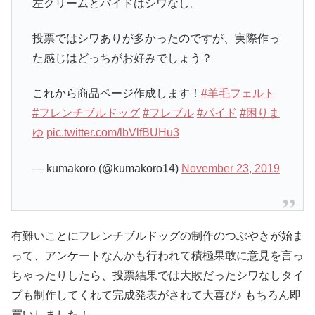
左クリームとパイドはシワなし。
投票ではシワありが多かったのですが、実際作っ
た感じはどっちがお好みでしょう？
これから商品ページ作成します！
#羊毛フェルト
#フレンチブルドッグ
#フレブル
#パイド
#困りま
ゆ
pic.twitter.com/lbVlfBUHu3
— kumakoro (@kumakoro14)
November 23, 2019
有難いことにフレンチブルドッグの制作のつぶやきが始ま
って、アンケートなんかも行われて積極果敢に意見を言っ
ちゃったりしたら、投票結果では大敗だったシワなしタイ
プも制作してくれて完成発表がされて大喜び♪ もちろん即
買いしました！