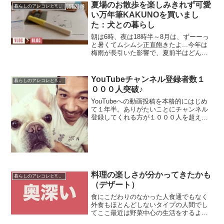
特典：小冊子「あふれたこと」に鳥肌た
夏場のお散歩を楽しみきれず可愛
暮らしのアレコレとYouTube運営
ったこちらでお伝えしてるの...
い万年筆KAKUNOを買いまし
た：犬との暮らし
朝は6時、夜は18時半～8月は、ずーーっ
と暑くてムシムシ正直飽きたよ...今年は
梅雨が長引いた影響で、夏前半はどんよ
り曇り空でも涼しさがあったのでそれな
りにお散歩を楽しめていました。それな
のに8月入って暑さも本格的になったら、
YouTubeチャンネル登録者数１
暮らしのアレコレとYouTube運営
もぉ最悪！昼間...
０００人突破♪
YouTubeへの動画投稿を本格的にはじめ
て１年半。ありがたいことにチャンネル
登録してくれる方が１０００人を超える
ことが出来ました。ありがとうございま
す。と、同時にFacebookページのフィー
ド購読も１００人を突破して嬉しい限り
です。やっ...
料理の楽しさが分かってきたかも
暮らしのアレコレとYouTube運営
（デザート）
食にこだわりのなかった人食通でもなく
外食もほとんどしないタイプの人間でし
てここ最近は野菜中心の生活をするよう
になりかなり料理について真剣に考える