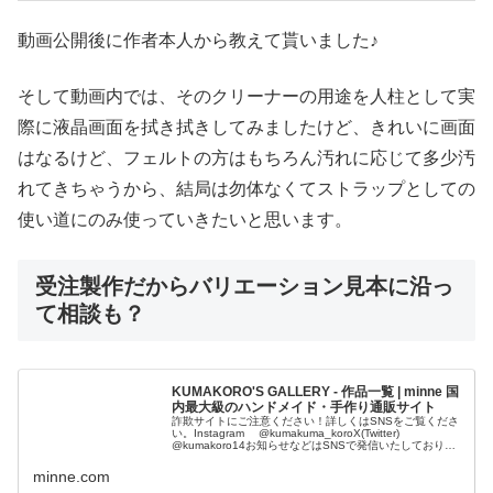
動画公開後に作者本人から教えて貰いました♪
そして動画内では、そのクリーナーの用途を人柱として実
際に液晶画面を拭き拭きしてみましたけど、きれいに画面
はなるけど、フェルトの方はもちろん汚れに応じて多少汚
れてきちゃうから、結局は勿体なくてストラップとしての
使い道にのみ使っていきたいと思います。
受注製作だからバリエーション見本に沿っ
て相談も？
KUMAKORO'S GALLERY - 作品一覧 | minne 国
内最大級のハンドメイド・手作り通販サイト
詐欺サイトにご注意ください！詳しくはSNSをご覧くださ
い。Instagram @kumakuma_koroX(Twitter)
@kumakoro14お知らせなどはSNSで発信いたしておりま
す。※レターパックをご選択の方でご不在の...
minne.com