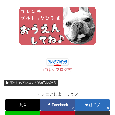
にほんブログ村
暮らしのアレコレとYouTube運営
＼ シェアしよーっと ／
X
Facebook
はてブ
0
0