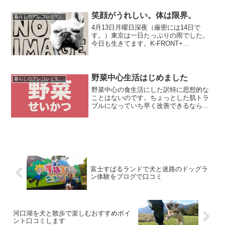
ようになってきました。正直不味くなか
ったら食べられれば何でもいいかなって
笑顔がうれしい。体は限界。
暮らしのアレコレとYouTube運営
感じがありました。でも、...
4月13日月曜日深夜（厳密には14日で
す。）東京は一日たっぷりの雨でした。
今日も生きてます。K-FRONT+
vol.6「Re:Union」の舞台公演も本日１ス
テージで終わってしまいます。連日深夜
までの作業でさすがに体に限界がきてい
ますが、...
野菜中心生活はじめました
暮らしのアレコレとYouTube運営
野菜中心の食生活にした訳特に思想的な
ことはないのです。ちょっとした肌トラ
ブルになっていち早く改善できるならと
なんとなく始めてみました。ヴィーガン
とかベジタリアンとかこういった形の取
り組みに遠く及ばないレベルで野菜中心
の生活がはじまりいま１ヶ...
富士すばるランドで犬と迷路のドッグラ
ン体験をブログで口コミ
河口湖を犬と散歩で楽しむおすすめポイ
ント口コミします