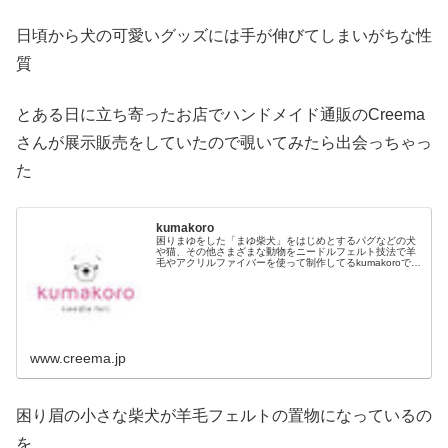
日頃から犬の可愛いグッズには手が伸びてしまいがちな性
質
とある日に立ち寄ったお店でハンドメイド通販のCreema
さんが展示販売をしていたので覗いてみたら出会っちゃっ
た
kumakoro
困りまゆをした「まゆ柴犬」をはじめとするパグなどの犬
や猫、その他さまざまな動物をニードルフェルト技法で羊
毛やアクリルファイバーを使って制作してるkumakoroで
す。笑顔はもちろん、ふとした時に見せる困り顔は何とも
言えない愛おしさ。そんな愛...
www.creema.jp
困り眉の小さな柴犬が羊毛フェルトの置物になっているの
を