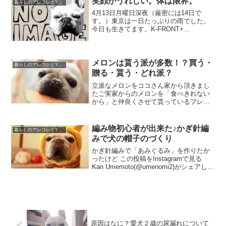
笑顔がうれしい。体は限界。
暮らしのアレコレとYouTube運営
キッチンおし...
4月13日月曜日深夜（厳密には14日で
す。）東京は一日たっぷりの雨でした。
今日も生きてます。K-FRONT+
vol.6「Re:Union」の舞台公演も本日１ス
テージで終わってしまいます。連日深夜
までの作業でさすがに体に限界がきてい
ますが、...
メロンは貰う派が多数！？買う・
暮らしのアレコレとYouTube運営
贈る・貰う・どれ派？
立派なメロンをココさん家から頂きまし
たご実家からのメロンを「食べきれない
から」と仲良くさせて貰っているフレン
チブルドッグココさん家から、２玉も見
事なメロンを頂きました。ココさんはメ
ロンの半球をカップにして食べていて、
編み物初心者が出来た♪かぎ針編
暮らしのアレコレとYouTube運営
それはそれは可愛かった♪...
みで犬の帽子のづくり
かぎ針編みで「あみぐるみ」を作りたか
ったけど この投稿をInstagramで見る
Kan Umemoto(@umenomi2)がシェアした
投稿 お正月に飾ってる鏡餅の毛糸の置物
が可愛くて、自分でも犬のモチーフとか
作れたらいいなと「あみぐるみ...
原因はなに？愛犬２歳の尿漏れについて