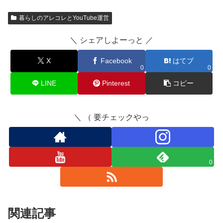
暮らしのアレコレとYouTube運営
＼ シェアしよーっと ／
X
Facebook
はてブ
0
0
LINE
Pinterest
コピー
＼ （ 要チェックやっ
0
関連記事