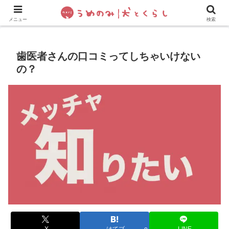
犬の手作りご飯
フレブル飼い方・しつけ
ペットグッズ&
メニュー
検索
歯医者さんの口コミってしちゃいけない
の？
X
はてブ
LINE