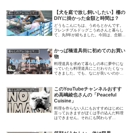
【犬を庭で放し飼いしたい】柵の
暮らしのアレコレとYouTube運営
DIYに掛かった金額と時間は？
どうもこんにちは、うめもとかんです。
フレンチブルドッグこうめさんと暮らし
て、丸8年が経ちました。今回は、念願の
庭キャンプのために、ウッドフェンスの
柵をDIYしてみた方法をお伝えします。買
うとお高いウッドフェンスを手軽にDIY庭
かっぱ橋道具街に初めてのお買い
暮らしのアレコレとYouTube運営
付きの平屋に越...
物
料理道具を求めて暮らしの本に夢中にな
っていたら料理道具にこだわりたくなっ
てきました。でも、なにが良いいのかイ
マイチ分かりません。とりあえず欲しい
のは雪平鍋。こういうやつね。今までは
ホームセンターとかで売っているフッ素
このYouTubeチャンネルおすす
暮らしのアレコレとYouTube運営
加工の青色の片手鍋でした...
め高嶋綾也さんの「Peaceful
Cuisine」
料理を作らない人にもおすすめはじめに
言っておきますがぼくは手の込んだ料理
はできません。それにも関わらず
「Peaceful Cuisine」（ピースフルクイジ
ーン）の料理動画はついつい見てしまい
ます。なぜなのか。それはセンスの良い