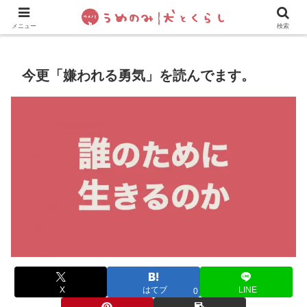
犬の手作りご飯
フレブル飼い方・しつけ
ペットグッズ&
メニュー
検索
今更「嫌われる勇気」を読んでます。
X
はてブ
LINE
0