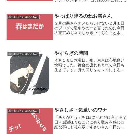
アン・ケスト パワーヨガ2008年に購入し
て以来今もなおこのDVDを見てヨガして
ます。ただここ1年ほどブランクでし
た…。本日ひっさしぶりにブライアン・
やっぱり降るのねお雪さん
暮らしのアレコレとYouTube運営
ケストさんの...
２月の寒さをナメたらいけない２月１日
のブログで暖冬やのーと言ったのに今日
の東京めちゃくちゃ寒い！ちらっと水分
多めの雪も降りましたよ！やっぱり２月
が一番寒いね暖かくなる日が多くなるの
でもう春がやってくるって思いがちだけ
ど違うのよねで、こんなに...
やすらぎの時間
暮らしのアレコレとYouTube運営
４月１６日木曜日、夜。東京は心地良い
快晴でした。舞台の疲れもとれて今日も
生きてます。身の回りをキレイにすると
心が洗われます。ぐちゃぐちゃになって
しまっていたデスク周りを掃除して気分
を一新。そしてこうめさんとの散歩の時
間がまたリフレッシュにな...
やさしさ・気遣いのワナ
暮らしのアレコレとYouTube運営
「ありがとう」を1日にどれだけ言える？
日々感謝様々なことに有り難みを感じ些
細な事にも礼を尽くすさいきん１日に出
来る限り「ありがとう」を言うようにし