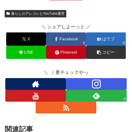
暮らしのアレコレとYouTube運営
＼ シェアしよーっと ／
X
Facebook
はてブ
0
0
LINE
Pinterest
コピー
＼ （ 要チェックやっ
0
関連記事