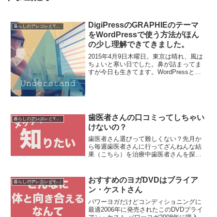
DigiPressのGRAPHIEのテーマ
暮らしのアレコレとYouTube運営
をWordPressで使う方法がほん
の少し理解できてきました。
2015年4月9日木曜日。東京は晴れ、風は
ちょいと寒い日でした。鼻が詰まってま
すが今日も生きてます。WordPressと向
き合って、とりあえずは色んなところを
触ってみて、いじってみて、なんだかう
まくいったところと、ちんぷんかんぷん
なところを...
歯医者さんの口コミってしちゃい
暮らしのアレコレとYouTube運営
けないの？
歯医者さん選びって難しくない？先月か
ら毎週歯医者さんに行ってざんねんな結
果（こちら）を治療中歯医者さんを探す
際に地元だったら知り合いに聞けるけど
まだ住んでまもない土地だとネットの評
判を頼りにしがちそこで近所の歯科医院
おすすめのヨガDVDはブライア
暮らしのアレコレとYouTube運営
を調べてみるも口コミサイ...
ン・ケストさん
パワーヨガだけどコンディショニングに
最適2006年に発売されたこのDVDブライ