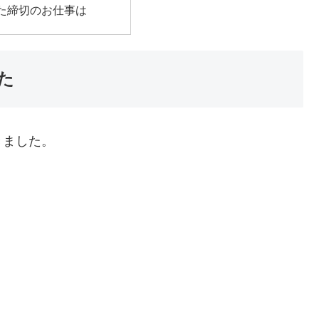
た締切のお仕事は
た
きました。