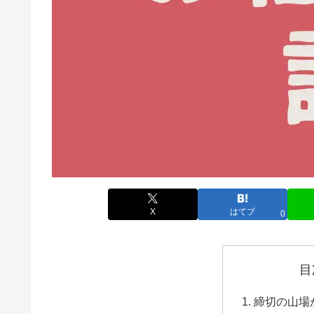
X
はてブ
0
目
締切の山場