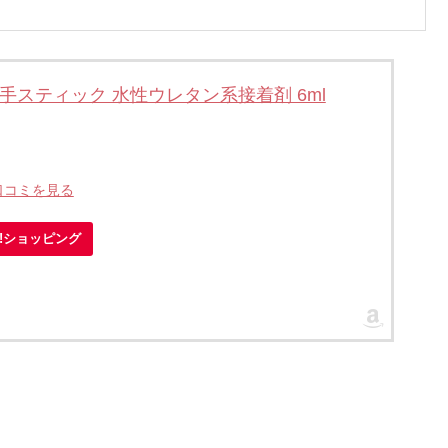
手スティック 水性ウレタン系接着剤 6ml
口コミを見る
oo!ショッピング