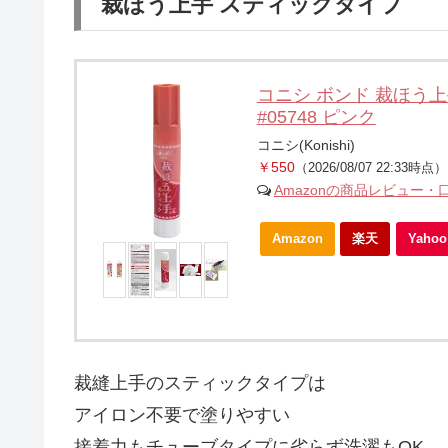
裁ほう上手 スティックタイプ
コニシ ボンド 裁ほう上
#05748 ピンク
コニシ(Konishi)
￥550
（2026/08/07 22:33時点）
Amazonの商品レビュー・
Amazon
楽天
Yah
裁縫上手のスティックタイプは
アイロン不要で塗りやすい
接着力もチューブタイプに劣らず洗濯もOK