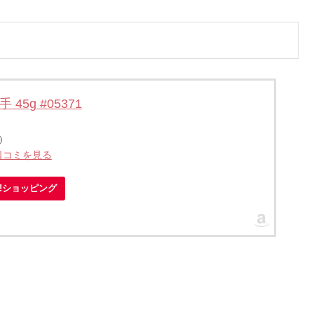
45g #05371
点）
口コミを見る
oo!ショッピング