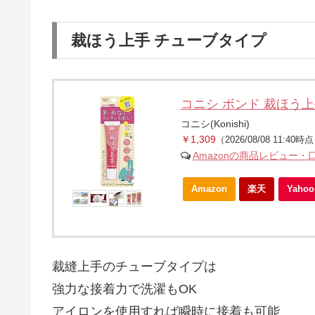
裁ほう上手 チューブタイプ
コニシ ボンド 裁ほう上手 
コニシ(Konishi)
￥1,309
（2026/08/08 11:40時
Amazonの商品レビュー・
Amazon
楽天
Yah
裁縫上手のチューブタイプは
強力な接着力で洗濯もOK
アイロンを使用すれば瞬時に接着も可能