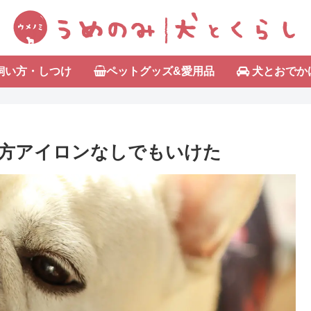
飼い方・しつけ
ペットグッズ&愛用品
犬とおでか
方アイロンなしでもいけた