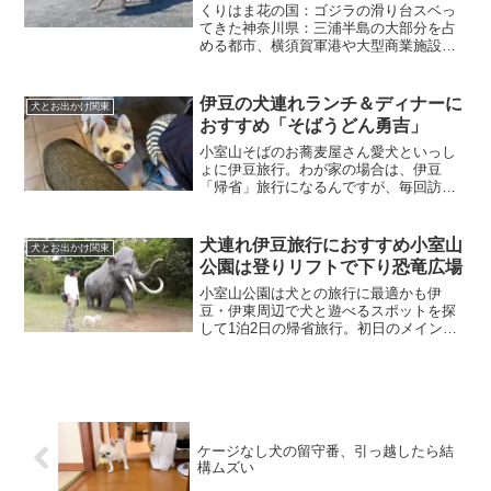
くりはま花の国：ゴジラの滑り台スベっ
てきた神奈川県：三浦半島の大部分を占
める都市、横須賀軍港や大型商業施設の
ある海辺の町が有名ですが、山間部にも
気になるところを見つけました。それ
が、コスモスとポピー園が見どころの
伊豆の犬連れランチ＆ディナーに
犬とお出かけ関東
「くりはま花の国」という大き...
おすすめ「そばうどん勇吉」
小室山そばのお蕎麦屋さん愛犬といっし
ょに伊豆旅行。わが家の場合は、伊豆
「帰省」旅行になるんですが、毎回訪れ
るたびに、わんこフレンドリーなお店や
スポットが多くて、いい土地柄だなとし
みじみ。というのも、10年以上犬連れで
犬連れ伊豆旅行におすすめ小室山
犬とお出かけ関東
伊豆に通っていて感じるの...
公園は登りリフトで下り恐竜広場
小室山公園は犬との旅行に最適かも伊
豆・伊東周辺で犬と遊べるスポットを探
して1泊2日の帰省旅行。初日のメインス
ポットとして、「小室山公園のつつじ」
を見に行くことにしました。訪れた5月上
旬は、つつじ祭り目前。おかげでつつじ
が満開。ふだん見慣れて...
ケージなし犬の留守番、引っ越したら結
構ムズい