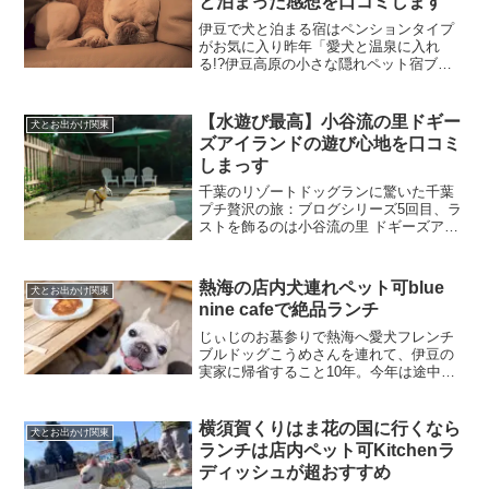
と泊まった感想を口コミします
伊豆で犬と泊まる宿はペンションタイプ
がお気に入り昨年「愛犬と温泉に入れ
る!?伊豆高原の小さな隠れペット宿ブラ
ンニューデイ」に宿泊して、こじんまり
としたペット宿の魅力にハマりました。
このときは、宿泊客が他にいなかったの
【水遊び最高】小谷流の里ドギー
犬とお出かけ関東
で貸切を満喫。かなりゆっ...
ズアイランドの遊び心地を口コミ
しまっす
千葉のリゾートドッグランに驚いた千葉
プチ贅沢の旅：ブログシリーズ5回目、ラ
ストを飾るのは小谷流の里 ドギーズアイ
ランドのドッグラン遊び心地レポート今
回初めて訪れた千葉県八街市小谷流（や
ちまたしこやるって読むらしいよ）宿泊
熱海の店内犬連れペット可blue
犬とお出かけ関東
した舞浜シェラトンか...
nine cafeで絶品ランチ
じぃじのお墓参りで熱海へ愛犬フレンチ
ブルドッグこうめさんを連れて、伊豆の
実家に帰省すること10年。今年は途中の
熱海によって、お墓参りという習慣があ
らたに加わりました。じぃじのお墓は、
樹木葬という近年メジャーになりつつあ
横須賀くりはま花の国に行くなら
犬とお出かけ関東
るスタイルのお墓。樹木...
ランチは店内ペット可Kitchenラ
ディッシュが超おすすめ