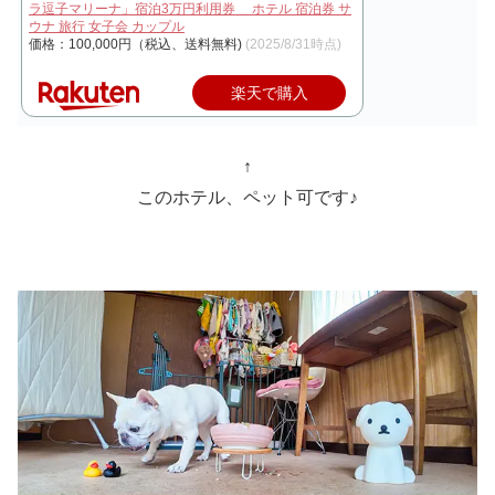
ラ逗子マリーナ」宿泊3万円利用券 ホテル 宿泊券 サ
ウナ 旅行 女子会 カップル
価格：100,000円（税込、送料無料)
(2025/8/31時点)
楽天で購入
↑
このホテル、ペット可です♪