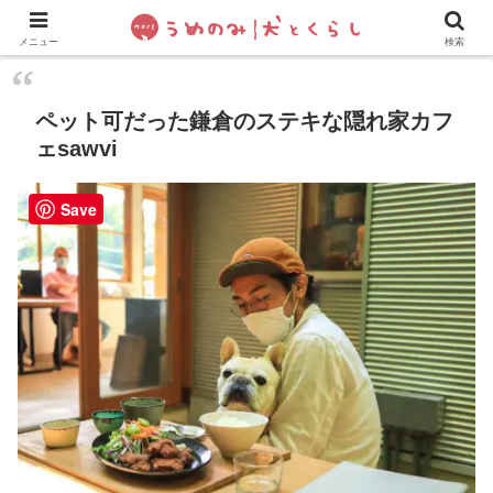
犬の手作りご飯
フレブル飼い方・しつけ
ペットグッズ&
メニュー
検索
ペット可だった鎌倉のステキな隠れ家カフ
ェsawvi
Save