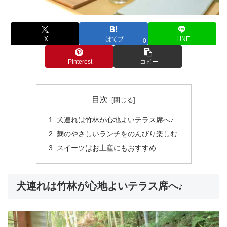
X
はてブ
LINE
0
Pinterest
コピー
目次
犬連れは竹林が心地よいテラス席へ♪
麹のやさしいランチをのんびり楽しむ
スイーツはお土産にもおすすめ
犬連れは竹林が心地よいテラス席へ♪