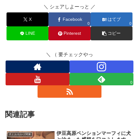
＼ シェアしよーっと ／
X
Facebook
はてブ
0
0
LINE
Pinterest
コピー
＼ （ 要チェックやっ
0
関連記事
伊豆高原ペンションマーフィに犬
犬とお出かけ関東