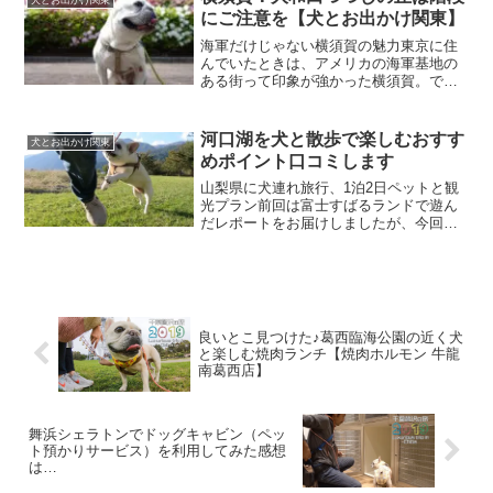
崎海岸近くのニューヨー...
にご注意を【犬とお出かけ関東】
海軍だけじゃない横須賀の魅力東京に住
んでいたときは、アメリカの海軍基地の
ある街って印象が強かった横須賀。で
も、隣町の逗子に越してきてわかったの
は、町中から少し離れると、緑豊かな
山々があって、犬とお散歩を楽しむのに
河口湖を犬と散歩で楽しむおすす
犬とお出かけ関東
とてもいい地域でした。今回愛...
めポイント口コミします
山梨県に犬連れ旅行、1泊2日ペットと観
光プラン前回は富士すばるランドで遊ん
だレポートをお届けしましたが、今回は
宿に行く前に立ち寄った小海公園の遊び
心地をブログで口コミレポートします。
道の駅かつやまなら駐車場無料♪じつは山
梨への犬連れ旅行は今...
良いとこ見つけた♪葛西臨海公園の近く犬
と楽しむ焼肉ランチ【焼肉ホルモン 牛龍
南葛西店】
舞浜シェラトンでドッグキャビン（ペッ
ト預かりサービス）を利用してみた感想
は…