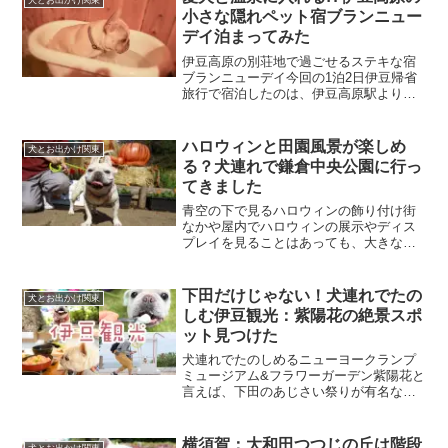
館などなど、犬OKのスポッ...
小さな隠れペット宿ブランニュー
デイ泊まってみた
伊豆高原の別荘地で過ごせるステキな宿
ブランニューデイ今回の1泊2日伊豆帰省
旅行で宿泊したのは、伊豆高原駅より車
で５分の別荘地に立つブランニューデ
イ。10キロ未満の小型犬限定、全3室のペ
ンションタイプ。１Fのリビングでお食
ハロウィンと田園風景が楽しめ
犬とお出かけ関東
事、２Fにお部屋と貸...
る？犬連れで鎌倉中央公園に行っ
てきました
青空の下で見るハロウィンの飾り付け街
なかや屋内でハロウィンの展示やディス
プレイを見ることはあっても、大きな公
園で見たのは、45年生きてきてはじめ
て。青空をバックに、骸骨や幽霊が風に
なびいて、花壇の花はハロウィンカラー
下田だけじゃない！犬連れでたの
犬とお出かけ関東
で統一。カボチャのオブジ...
しむ伊豆観光：紫陽花の絶景スポ
ット見つけた
犬連れでたのしめるニューヨークランプ
ミュージアム&フラワーガーデン紫陽花と
言えば、下田のあじさい祭りが有名な伊
豆。とはいえ、実家からだと車でも結構
距離があり、年を重ねた愛犬とばぁばに
は、夏の遠出はキビシイかも。と、城ヶ
横須賀：大和田つつじの丘は階段
犬とお出かけ関東