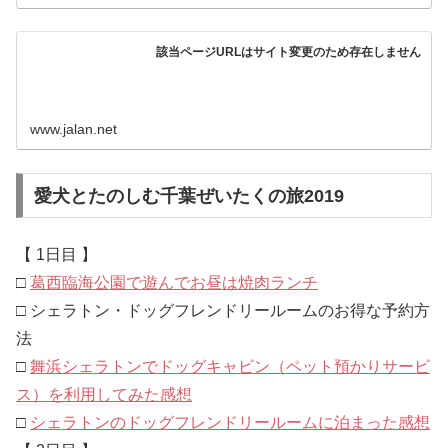
該当ページURLはサイト変更のため存在しません
www.jalan.net
愛犬とたのしむ千葉ぜいたくの旅2019
【 1日目 】
□
葛西臨海公園で遊んでお昼は焼肉ランチ
□ シェラトン・ドッグフレンドリールームのお得な予約方
法
□
舞浜シェラトンでドッグキャビン（ペット預かりサービ
ス）を利用してみた感想
□
シェラトンのドッグフレンドリールームに泊まった感想