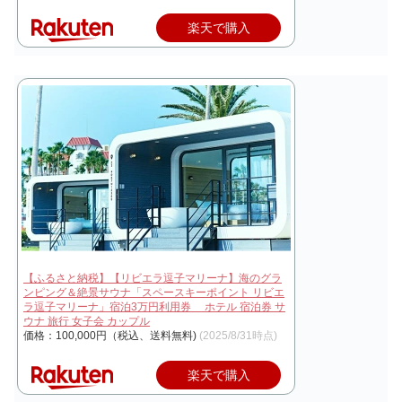
楽天で購入
【ふるさと納税】【リビエラ逗子マリーナ】海のグラ
ンピング＆絶景サウナ「スペースキーポイント リビエ
ラ逗子マリーナ」宿泊3万円利用券 ホテル 宿泊券 サ
ウナ 旅行 女子会 カップル
価格：100,000円（税込、送料無料)
(2025/8/31時点)
楽天で購入