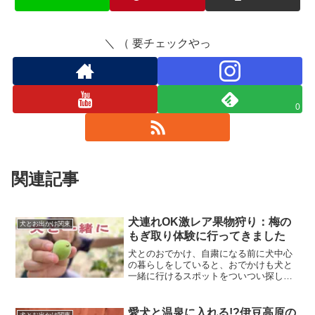
＼ （ 要チェックやっ
0
関連記事
犬連れOK激レア果物狩り：梅の
犬とお出かけ関東
もぎ取り体験に行ってきました
犬とのおでかけ、自粛になる前に犬中心
の暮らしをしていると、おでかけも犬と
一緒に行けるスポットをついつい探しが
ち。近場の公園はぜんぶ制覇しちゃっ
て、その先の楽しみ方を考えるとカフェ
やアウトレット、遊園地や動物園に水族
愛犬と温泉に入れる!?伊豆高原の
犬とお出かけ関東