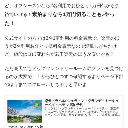
ど、オフシーズンなら2名利用でおひとり1万円代から余
素泊まりなら1万円切ることも♪やっ
裕でいける！
た！
公式サイトの方では2名1室利用の料金表示で、楽天のほ
うが2名利用おひとり様料金表示なので混乱しがちだけ
ど、値段はほぼ変わらず若干楽天のほうが安いかも？
ただ楽天でもドッグフレンドリールームのプランを見つけ
るのが大変で、上からひとつずつ確認するよりページ下部
のほうまでスクロールしちゃうと早いよ
楽天トラベル: シェラトン・グランデ・トーキョ
ーベイ・ホテル 宿泊予約
シェラトン・グランデ・トーキョーベイ・ホテル、東京デ
ィズニーリゾート(R)オフィシャルホテル。｢ベイサイドス
テーション｣下車、徒歩1分の好立地。、ＪＲ京葉線 舞浜駅
→ディズニーリゾートライン「ベイサイドステーション」
下車徒歩１分 ※送迎バス...
travel.rakuten.co.jp