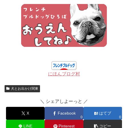
にほんブログ村
犬とお出かけ関東
＼ シェアしよーっと ／
X
Facebook
はてブ
0
0
LINE
Pinterest
コピー