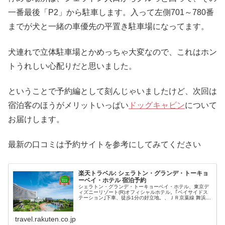
一番最後「P2」から駐車します。入って左側701～780番
までが犬と一緒の車優先の平置き駐車場になってます。
犬連れで立体駐車場とかめっちゃ大変なので、これはホン
トうれしい心配りだと思いました。
ということで予約編として刻んじゃいましたけど、次回は
宿泊客のほうがメリットいっぱい
ドッグキャビン
について
お届けします。
最新の口コミは予約サイトを参考にしてみてください
楽天トラベル: シェラトン・グランデ・トーキョ
ーベイ・ホテル 宿泊予約
シェラトン・グランデ・トーキョーベイ・ホテル、東京デ
ィズニーリゾート(R)オフィシャルホテル。｢ベイサイドス
テーション｣下車、徒歩1分の好立地。、ＪＲ京葉線 舞浜駅
→ディズニーリゾートライン「ベイサイドステーション」
下車徒歩１分 ※送迎バス...
travel.rakuten.co.jp