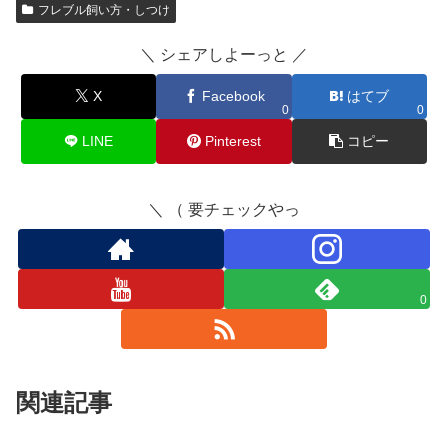
フレブル飼い方・しつけ
＼ シェアしよーっと ／
X
Facebook
はてブ
0
0
LINE
Pinterest
コピー
＼ （ 要チェックやっ
0
関連記事