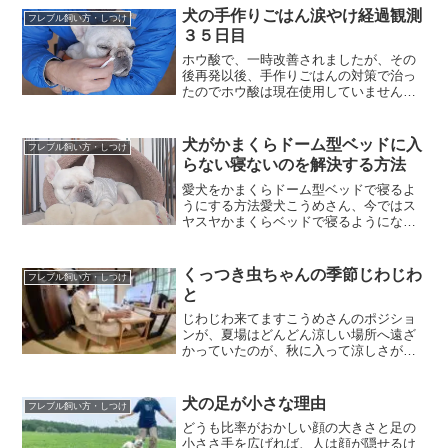
犬の手作りごはん涙やけ経過観測
フレブル飼い方・しつけ
３５日目
ホウ酸で、一時改善されましたが、その
後再発以後、手作りごはんの対策で治っ
たのでホウ酸は現在使用していません目
ヤニの量が減ってきて手作りごはんに替
えてから35日目丸々１ヶ月経ってますけ
ど涙やけの色はまだそれほど良くなって
犬がかまくらドーム型ベッドに入
フレブル飼い方・しつけ
ませんでも、目ヤニの量...
らない寝ないのを解決する方法
愛犬をかまくらドーム型ベッドで寝るよ
うにする方法愛犬こうめさん、今ではス
ヤスヤかまくらベッドで寝るようになり
ましたが、こうなるのには色んな試行錯
誤がありました。そこでわが家で試して
効果があった、愛犬をかまくらドーム型
くっつき虫ちゃんの季節じわじわ
フレブル飼い方・しつけ
ベッドで寝させる方法をお...
と
じわじわ来てますこうめさんのポジショ
ンが、夏場はどんどん涼しい場所へ遠ざ
かっていたのが、秋に入って涼しさが深
まってくると、密着しようと近づいてく
るようになりました。ジャマかわいい四
六時中こんな状態になっては、仕事に差
犬の足が小さな理由
フレブル飼い方・しつけ
し支えるけど、寂しさや退...
どうも比率がおかしい顔の大きさと足の
小ささ手を広げれば、人は顔が隠せるけ