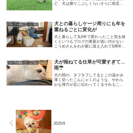
ど、犬は握りこぶしくらいさらに前足よ
り、後ろ足のほうが小さいずーっと「心
もとない足だな」と思ってたでも足をケ
ガさせちゃって、考えたのは、「大きく
ならないように進化をした...
犬との暮らしケージ周りにも年を
フレブル飼い方・しつけ
重ねるごとに変化が
犬と暮らして丸6年で変わったこと気を抜
くといつもブログの更新が追い付かない
こうめさんをわが家に迎え入れて6周年が
経ってそのことも書きたいけど、Vlogで
まとめた犬との暮らしのことについても
ここに記録しておきたいとにかく6年経っ
犬が拗ねてる仕草が可愛すぎて…
フレブル飼い方・しつけ
てもブログと動...
雨☂
犬の頬の、タフタフしてるとこの温かみ
薄く切ったこんにゃくのような、やわら
かな弾力が足に伝わってくるそれもこれ
も、雨で涼しくなってくれたおかげ夏場
はできる限り涼しいところを探して、木
製の家具の足に体を寄せて寝ることが多
いこうめさん連日降り続く...
2025/9