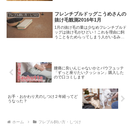
んだろうごはんをつくってくれるからお
さんぽにつれていってくれるからどれも
ほんとうだけどどれもちょっ...
フレンチブルドッグこうめさんの
フレブル飼い方・しつけ
抜け毛観測2016年1月
1月の抜け毛の量は少なめフレンチブルド
ッグは抜け毛がひどい！これを理由に飼
うことをためらってしまう人がいるみた
い。イヤイヤ恐れることはありません。
でも、実情が知りたいという方のために
フレンチブルドッグこうめさんを対象に
毎月観測していこうと思...
腰痛に良いんじゃないかとバウフュッテ
「ずっと座りたいクッション」購入した
ので口コミします
お手・おかわり犬のしつけ２年経ってど
うなった？
ホーム
フレブル飼い方・しつけ