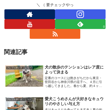
＼ （ 要チェックやっ
0
関連記事
犬の散歩のテンションはレア度に
フレブル飼い方・しつけ
よって決まる
定番のコースには飽きがちだから東京・
世田谷から神奈川県の逗子へ、４月に引
っ越してきました。春から夏、約４ヶ月
ほど過ごしてきて、とても暮らしやすい
町だなと大変気に入っています。それと
ともに、愛犬こうめさん（７才）とのお
愛犬こうめさんが大好きなキュウ
フレブル飼い方・しつけ
散歩コースもバリエーショ...
リのやさしい与え方
犬はきゅうりを食べても大丈夫！夏の旬