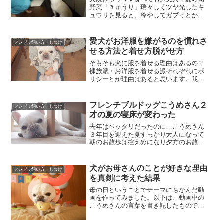
野菜「きゅうり」瑞々しくツヤ光したキ
ュウリを見ると、冷やしてガブっとかぶ
りつきたくなる人が抱くこの願望を愛犬
にも楽しんで貰いたい♪でも、犬ってキュ
ウリ食べてもいいのか問題ペットライフ
愛犬がお洋服を嫌がるのを慣れさ
フレブル飼い方・しつけ
社が運営する「hott...
せる方法と着せ方脱がせ方
そもそも犬に服を着せる理由はあるの？
裸族派・お洋服を着せる派それぞれにポ
リシーとか理由はあると思います。我が
家のフレンチブルドッグこうめさんの場
合お洋服は着せる派です。着せる理由と
してはマズルが短く短毛犬種なので体温
フレンチブルドッグこうめさん２
フレブル飼い方・しつけ
調整がうまくないこれが一...
才の夏の寝床が変わった
去年はベッタリだったのに…こうめさん
３年目を迎えた夏すっかり大人になって
朝のお散歩は控えめになり夕方のお散歩
ではバテることもちょっぴり増えまし
た。そしてお昼寝の場所が今年からちょ
っと変わったんです。去年なんてこんな
犬がお母さんのことが好きな理由
フレブル飼い方・しつけ
感じで可愛く寄り添ってきて...
を真剣に考えた結果
母の日ということでテーマにちなんだ動
画を作ってみました。以下は、動画中の
こうめさんの言葉を書き記したもので
す。どうしておかーさんのことがすきな