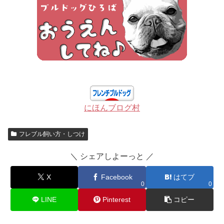
にほんブログ村
フレブル飼い方・しつけ
＼ シェアしよーっと ／
X
Facebook
はてブ
0
0
LINE
Pinterest
コピー