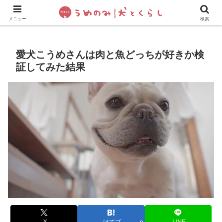
犬の手作りご飯
フレブル飼い方・しつけ
ペットグッズ&
メニュー
検索
愛犬こうめさんは肉と魚どっちが好きか検
証してみた結果
X
はてブ
LINE