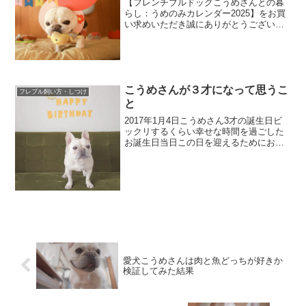
【フレンチブルドッグこうめさんとの暮
らし：うめのみカレンダー2025】をお買
い求めいただき誠にありがとうございま
す。今年もおまけとしてスマホ用壁紙サ
イズのこうめさんカレンダーを配布しま
す。スマホの画面サイズもいろいろとあ
るので全部の人に丁度...
こうめさんが３才になって思うこ
フレブル飼い方・しつけ
と
2017年1月4日こうめさん3才の誕生日ビ
ックリするくらい幸せな時間を過ごした
お誕生日当日この日を迎えるためにおヨ
メさんは数日前から夜なべして誕生日の
ポップを作りぼくはオーブンのない我が
家でなんとか手作りケーキができないか
と色々と思考を巡ら...
愛犬こうめさんは肉と魚どっちが好きか
検証してみた結果