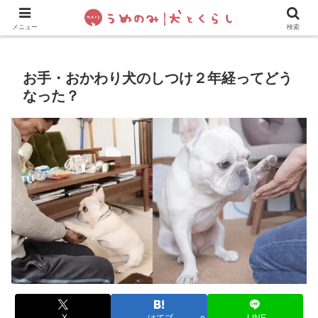
犬の手作りご飯
フレブル飼い方・しつけ
ペットグッズ&
メニュー
検索
お手・おかわり犬のしつけ２年経ってどう
なった？
X
はてブ
LINE