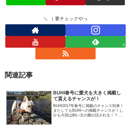
＼ （ 要チェックやっ
0
関連記事
BUHI春号に愛犬を大きく掲載し
フレブル飼い方・しつけ
て貰えるチャンスが！
BUHI2017年春号に掲載のチャンス到来！
またしてもBUHIへの掲載チャンスが！し
かも今回は飼い主の腕が試される！？だ
って掲載は厳選100頭で我が子のことを文
字数に制限なく伝えられるんです♪さらに
写真も３枚添付可能！概要は「うちのや