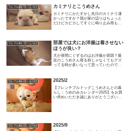
りかた...
カミナリとこうめさん
フレブル飼い方・しつけ
カミナリにかたすかし先日のカミナリ凄
かったですか？我が家の辺りはちょっと
だけピカピカしてすぐに鳴り止み雨もそ
んなに降らなかったです。天気予報的に
はもうちょっとすごくなりそうな感じだ
ったのでカミナリにこうめさんがどんな
リアクションをするのかバ...
部屋では犬にお洋服は着させない
フレブル飼い方・しつけ
ほうが良い？
犬が昼間にぐずるのはお洋服が原因？最
近のこうめさん寝る前じゃなくてもグズ
ってる時が多いなって思っていたので
す。寝グズりは子供のときからだったの
で気にも止めておらず、昼間にグズるこ
とが多くなったのでちょっと動画に撮っ
2025/2
フレブル飼い方・しつけ
てみました。そしてYouT...
【フレンチブルドッグこうめさんとの暮
らし：うめのみカレンダー2025】をお買
い求めいただき誠にありがとうございま
す。今年もおまけとしてスマホ用壁紙サ
イズのこうめさんカレンダーを配布しま
す。スマホの画面サイズもいろいろとあ
るので全部の人に丁度...
2025/9
フレブル飼い方・しつけ