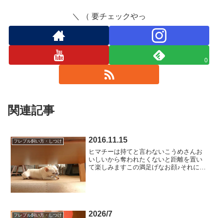
＼ （ 要チェックやっ
0
関連記事
2016.11.15
フレブル飼い方・しつけ
ヒマチーは持てと言わないこうめさんお
いしいから奪われたくないと距離を置い
て楽しみますこの満足げなお顔♪それにし
ても片側ばっかり食べてるからエンピツ
みたいにとがってきちゃってるよ奥歯に
フィットするからいいのと言ってるよう
なこの目ヂカラヒマチー...
2026/7
フレブル飼い方・しつけ