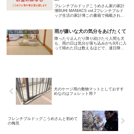
フレンチブルドッグこうめさん家の家計
簿BUHI MANIACS vol.2フレンチブルド
ッグ生活の家計簿この書籍で掲載されて
いた診療代やペット保険の費用項目はと
ても参考になりました。ただ各家庭の家
計簿については正直もう少し踏み込んだ
雨が嫌いな犬の気分をあげたくて
フレブル飼い方・しつけ
細かな情...
降ったり止んだり降り続けたり人間も犬
も、雨の日は気分が落ち込みがち9月に入
って晴れた日は数えるほどで、連日降っ
たり止んだり・降り続けたり日光を浴び
るのって、犬にとってものすごく大切な
のに、雨の止んでる間に散歩に行くこと
しかできない。そうなっ...
犬のケージ用の敷物マットとしておすす
めなのはフェレット用？
フレンチブルドッグこうめさんと初めて
の梅見