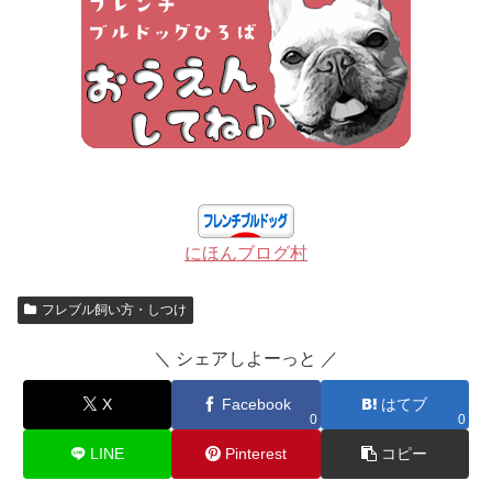
にほんブログ村
フレブル飼い方・しつけ
＼ シェアしよーっと ／
X
Facebook
はてブ
0
0
LINE
Pinterest
コピー