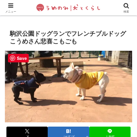
犬の手作りご飯
フレブル飼い方・しつけ
ペットグッズ&
メニュー
検索
駒沢公園ドッグランでフレンチブルドッグ
こうめさん悲喜こもごも
Save
X
はてブ
LINE