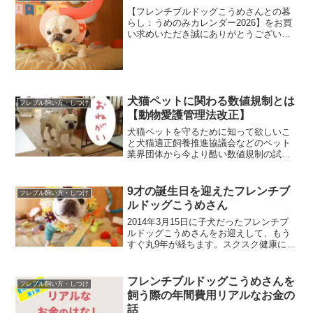
【フレンチブルドッグこうめさんとの暮
らし：うめのみカレンダー2026】をお買
い求めいただき誠にありがとうございま
す。今年もおまけとしてスマホ用壁紙サ
イズのこうめさんカレンダーを配布しま
す。スマホの画面サイズもいろいろとあ
るので全部の人に丁度...
犬猫ペットに関わる数値規制とは
フレブル飼い方・しつけ
【動物愛護管理法改正】
犬猫ペットを守るために知って欲しいこ
と犬猫適正飼養推進協議会などのペット
業界団体から今より酷い数値規制の試案
がされました。6月中になってるけど7月
10日まで受け付けしてくれるみたいで
す！今動かないと今後10年変わりませ
9才の誕生日を迎えたフレンチブ
フレブル飼い方・しつけ
ん。どうかRTとメール...
ルドッグこうめさん
2014年3月15日に子犬だったフレンチブ
ルドッグこうめさんをお迎えして、もう
すぐ丸9年が経ちます。スクスク健康に、
日々を積み重ねてくれて、2023年1月4日
に9才の誕生日を共に過ごすことができま
した。お迎えした当初、「朝起きたら息
フレンチブルドッグこうめさんを
フレブル飼い方・しつけ
をしてな...
飼う際の年間費用リアルなお金の
話