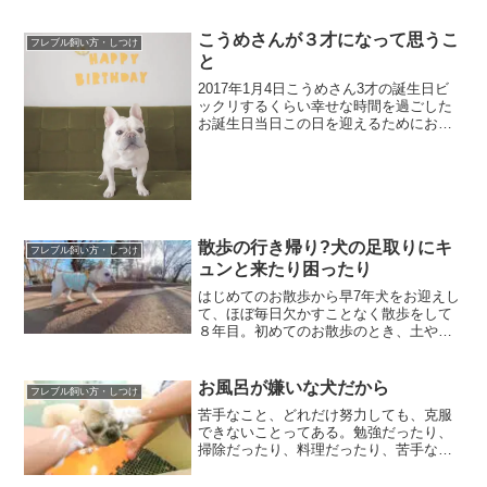
ったのか、お風呂場に連れて行かれるの
を拒否するように...それでもコツコツ、
こうめさんが３才になって思うこ
フレブル飼い方・しつけ
なんとかシャンプーの...
と
2017年1月4日こうめさん3才の誕生日ビ
ックリするくらい幸せな時間を過ごした
お誕生日当日この日を迎えるためにおヨ
メさんは数日前から夜なべして誕生日の
ポップを作りぼくはオーブンのない我が
家でなんとか手作りケーキができないか
と色々と思考を巡ら...
散歩の行き帰り?犬の足取りにキ
フレブル飼い方・しつけ
ュンと来たり困ったり
はじめてのお散歩から早7年犬をお迎えし
て、ほぼ毎日欠かすことなく散歩をして
８年目。初めてのお散歩のとき、土や草
の感触を怖がって歩けなかったのはとて
もいい思い出です。その後は、お散歩の
楽しさに目覚めてグイグイの引っ張り癖
お風呂が嫌いな犬だから
フレブル飼い方・しつけ
があったり、近所の散歩...
苦手なこと、どれだけ努力しても、克服
できないことってある。勉強だったり、
掃除だったり、料理だったり、苦手なこ
とは、習慣化して克服するって方法もあ
るみたいだけど、犬のお風呂は月１回く