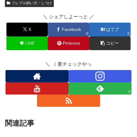
フレブル飼い方・しつけ
＼ シェアしよーっと ／
X
Facebook
はてブ
0
0
LINE
Pinterest
コピー
＼ （ 要チェックやっ
0
関連記事