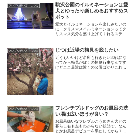
駒沢公園のイルミネーションは愛
フレブル飼い方・しつけ
犬とゆったり楽しめるおすすめス
ポット
愛犬とイルミネーションを楽しみたいの
に…クリスマスイルミネーションってク
リスマス気分を盛り上げてくれるステキ
なイベントだと思います。年々規模も開
催場所も増えていっていますが、いざ愛
犬と一緒に行けるイルミネーションスポ
じつは近場の梅見を脱したい
フレブル飼い方・しつけ
ットを探してみるとあまり...
近くもいいけど名所も行きたい30代にな
ってから梅見がぼくの恒例行事なんです
けどここ最近は近くの公園ばかりこれは
こうめさんがいるからって言うのもある
けどそれにしたってもう少し足を伸ばせ
ば羽根木公園とか梅の名所と呼ばれると
ころにも行けるのに去年...
フレンチブルドッグのお風呂の洗
フレブル飼い方・しつけ
い場は広いほうが良い？
お風呂嫌いなフレブルこうめさん犬との
暮らし右も左もわからない状態で、なん
とかお風呂デビューを果たしてから７年
が過ぎました。当初の洗い方が良くなか