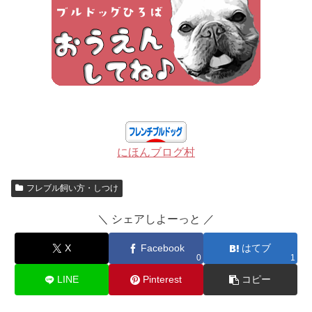
にほんブログ村
フレブル飼い方・しつけ
＼ シェアしよーっと ／
X
Facebook
はてブ
0
1
LINE
Pinterest
コピー