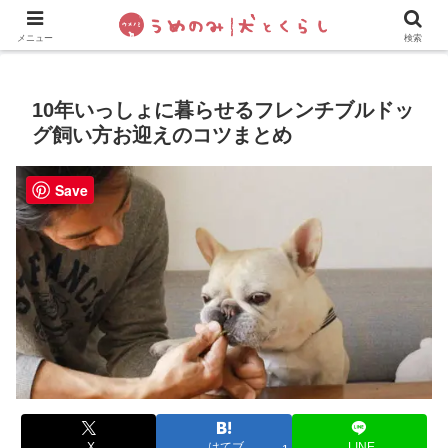
犬の手作りご飯
フレブル飼い方・しつけ
ペットグッズ&
メニュー
検索
10年いっしょに暮らせるフレンチブルドッ
グ飼い方お迎えのコツまとめ
Save
X
はてブ
LINE