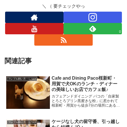
＼ （ 要チェックやっ
0
関連記事
Cafe and Dining Paco桜新町・
フレブル飼い方・しつけ
用賀で犬OKのランチ・ディナー
の美味しいお店でカフェ飯♪
カフェアンドダイニング パコの「自家製
とろとろプリン黒蜜きな粉」に惹かれて
桜新町・用賀から徒歩7分の場所にある
【Cafe and Dining Paco】営業時間：
11:30～14:30 (L.O14:00) 17:30～
23:00(L.O...
ケージなし犬の留守番、引っ越し
フレブル飼い方・しつけ