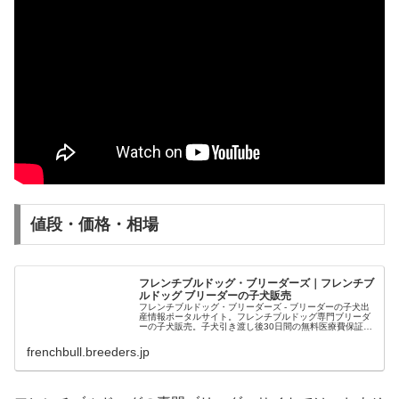
値段・価格・相場
フレンチブルドッグ・ブリーダーズ｜フレンチブ
ルドッグ ブリーダーの子犬販売
フレンチブルドッグ・ブリーダーズ - ブリーダーの子犬出
産情報ポータルサイト。フレンチブルドッグ専門ブリーダ
ーの子犬販売。子犬引き渡し後30日間の無料医療費保証付
きで安心！トイレのしつけに役立つペット用消臭剤プレゼ
ント中。
frenchbull.breeders.jp