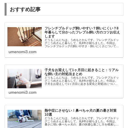
おすすめ記事
フレンチブルドッグ飼いやすい？飼いにくい？8
年暮らして分かったフレブル飼い方のコツお伝え
します
どうもこんにちは、うめもとかんです。フレンチブルドッ
グこうめさんと暮らして、丸8年が経ちました。今回は、
フレンチブルドッグの飼いやすさ・飼いにくさについて、
8年暮らして分かった「飼い方のコツ」と、ちゃんと知っ
umenomi3.com
ておきたい「フレブルの弱点と魅力...
子犬をお迎えして1ヶ月目に起きること：リアル
な飼い主の対処法まとめ
どうもこんにちは、うめもとかんです。フレンチブルドッ
グこうめさんと暮らして、丸8年が経ちました。今回は、
子犬をお迎えして1ヶ月目に起きる変化と対処法について
お伝えします。子犬期の暴れん坊ちゃんにイライラしない
で子犬との暮らし、1ヶ月経ってみ...
umenomi3.com
熱中症にさせない！鼻ぺちゃ犬の夏の暑さ対策
10選
どうもこんにちは、うめもとかんです。フレンチブルドッ
グこうめさんと暮らして、丸8年が経ちました。今回は、
暑さに弱い鼻ぺちゃ犬の、夏の快適な過ごし方を模索して
見つけた「暑さ対策10選」をお伝えします。なぜ鼻ぺちゃ