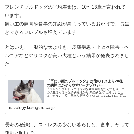
フレンチブルドッグの平均寿命は、10〜13歳と言われて
います。
飼い主の飼育や食事の知識が高まっているおかげで、長生
きできるフレブルも増えています。
とはいえ、一般的な犬よりも、皮膚疾患・呼吸器障害・ヘ
ルニアなどのリスクが高い犬種という結果が発表されまし
た。
「平たい顔のブルドッグ」は他のイヌより20種
の病気にかかりやすい - ナゾロジー
「フレンチブルドッグは深刻な健康問題を抱えており、こ
の犬種はもはや医学的見地から”典型的な犬”と見なすこと
はできない」英・王立獣医学校（RVC）は2021年に、延べ
2万4631頭のイヌ（うちフレンチブルドッグ2781頭）の健
康記録を分析した...
nazology.kusuguru.co.jp
長寿の秘訣は、ストレスの少ない暮らしと、食事、そして
運動と睡眠です。