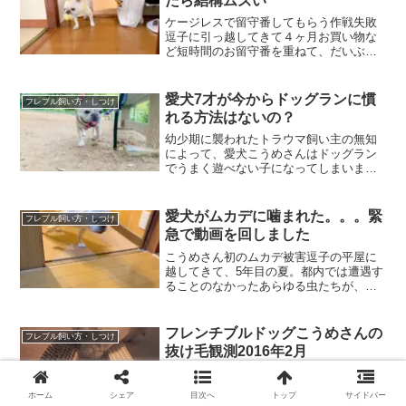
たら結構ムズい
ケージレスで留守番してもらう作戦失敗
逗子に引っ越してきて４ヶ月お買い物な
ど短時間のお留守番を重ねて、だいぶ慣
れてきたフレンチブルドッグこうめさ
ん。そこで、以前はケージなしでお留守
番できていたので、こっちの家でもケー
愛犬7才が今からドッグランに慣
フレブル飼い方・しつけ
ジレス留守番にチャレンジし...
れる方法はないの？
幼少期に襲われたトラウマ飼い主の無知
によって、愛犬こうめさんはドッグラン
でうまく遊べない子になってしまいまし
た。いまなら、子犬期のフレンチブルド
ッグを大型犬までOKのドッグランには入
れない。まずは、小型犬のみOKの方か
愛犬がムカデに噛まれた。。。緊
フレブル飼い方・しつけ
ら、犬の数も少ないタイ...
急で動画を回しました
こうめさん初のムカデ被害逗子の平屋に
越してきて、5年目の夏。都内では遭遇す
ることのなかったあらゆる虫たちが、夏
になるとわが物顔で家の中を歩いてい
る。そんな虫のなかでも、嫌いなのがム
カデとゲジゲジ。ゲジゲジは悪さはしな
フレンチブルドッグこうめさんの
フレブル飼い方・しつけ
いけど、見た目がぜんぜん...
抜け毛観測2016年2月
2月も抜け毛の量は少なめフレンチブルド
ッグは抜け毛がひどい！これを理由に飼
ホーム
シェア
目次へ
トップ
サイドバー
うことをためらってしまう人がいるみた