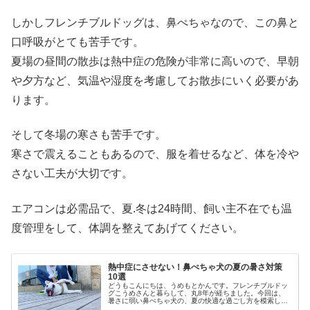
しかしフレンチブルドッグは、鼻ぺちゃなので、この鼻と
口呼吸がとても苦手です。
夏場の昼間の散歩は熱中症の危険が非常に高いので、早朝
や夕方など、気温や湿度を考慮してお散歩にいく必要があ
ります。
そして冬場の寒さも苦手です。
寒さで震えることもあるので、服を着せるなど、体を冷や
さない工夫が大切です。
エアコンは必需品で、夏.冬は24時間、飼い主不在でも温
度管理をして、体調を整えてあげてください。
熱中症にさせない！鼻ぺちゃ犬の夏の暑さ対策
10選
どうもこんにちは、うめもとかんです。フレンチブルドッ
グこうめさんと暮らして、丸8年が経ちました。今回は、
暑さに弱い鼻ぺちゃ犬の、夏の快適な過ごし方を模索して
見つけた「暑さ対策10選」をお伝えします。なぜ鼻ぺちゃ