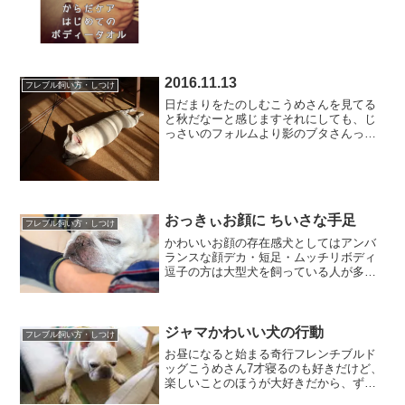
こうめさんをボディータオルで拭き拭き
してみました。今回使用したボディータ
オルは舐めても安心という...
2016.11.13
フレブル飼い方・しつけ
日だまりをたのしむこうめさんを見てる
と秋だなーと感じますそれにしても、じ
っさいのフォルムより影のブタさんっぷ
りがハンパないあっ起きた（心の声が聞
こえちゃったかな…）あちゃー怒ってる
ね（でもやっぱり影はブタさん）オモテ
でなっ！（こうめさん談）...
おっきぃお顔に ちいさな手足
フレブル飼い方・しつけ
かわいいお顔の存在感犬としてはアンバ
ランスな顔デカ・短足・ムッチリボディ
逗子の方は大型犬を飼っている人が多
く、ドッグランで出会う子たちも大きな
子が多い駆け回る姿は疾走感があって、
とても格好いい。テニスボールを投げる
と、小走りにトコトコ追いか...
ジャマかわいい犬の行動
フレブル飼い方・しつけ
お昼になると始まる奇行フレンチブルド
ッグこうめさん7才寝るのも好きだけど、
楽しいことのほうが大好きだから、ずっ
と寝るのは飽きちゃう。お散歩行って、