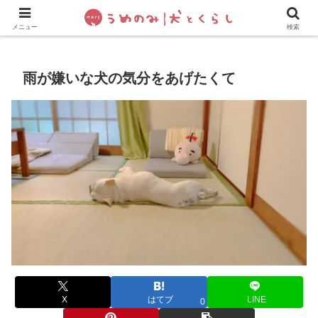
犬の手作りご飯
フレブル飼い方・しつけ
ペットグッズ&
メニュー
検索
雨が嫌いな犬の気分をあげたくて
X
はてブ
LINE
0