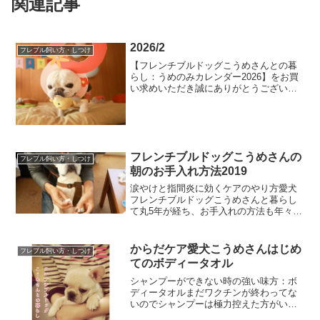
関連記事
2026/2
フレブル飼い方・しつけ
【フレンチブルドッグこうめさんとの暮
らし：うめのみカレンダー2026】をお買
い求めいただき誠にありがとうございま
す。今年もおまけとしてスマホ用壁紙サ
イズのこうめさんカレンダーを配布しま
す。スマホの画面サイズもいろいろとあ
るので全部の人に丁度...
フレンチブルドッグこうめさんの
フレブル飼い方・しつけ
朝のお手入れ方法2019
涙やけと指間炎に効くケアのやり方愛犬
フレンチブルドッグこうめさんと暮らし
て丸5年が経ち、お手入れの方法も年々変
わってきました。わが家で悩んでいたの
は「涙やけ」と「指間炎」プチ病気とも
呼ばれるこの症状に、効果があるケアの
からだケア愛犬こうめさんはじめ
フレブル飼い方・しつけ
やり方はないかと日々探...
てのボディータオル
シャンプーができない時の強い味方：ボ
ディータオルまだワクチンが終わってな
いのでシャンプーは極力控えた方がいい
と思いちょっとだけわんこ臭がしてきた