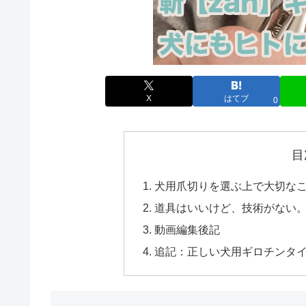
X
はてブ
0
目
犬用爪切りを選ぶ上で大切な
道具はいいけど、技術がない
動画編集後記
追記：正しい犬用ギロチンタ