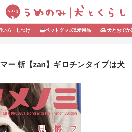
飼い方・しつけ
ペットグッズ&愛用品
犬とおでか
ー 斬【zan】ギロチンタイプは犬