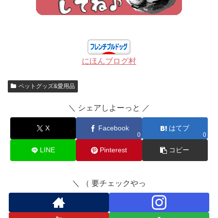
にほんブログ村
ペットグッズ&愛用品
＼ シェアしよーっと ／
X
Facebook
はてブ
0
0
LINE
Pinterest
コピー
＼ （ 要チェックやっ