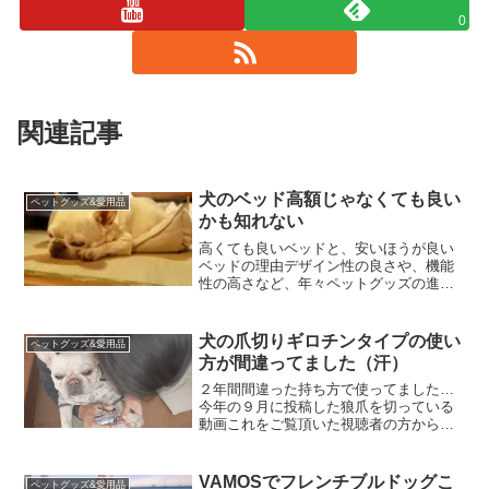
0
関連記事
犬のベッド高額じゃなくても良い
ペットグッズ&愛用品
かも知れない
高くても良いベッドと、安いほうが良い
ベッドの理由デザイン性の良さや、機能
性の高さなど、年々ペットグッズの進化
は止まらず、財布の紐は緩みがち愛犬フ
レンチブルドッグこうめさんのベッド
は、最初にL.L.Beanの1万円ちょっとする
犬の爪切りギロチンタイプの使い
ペットグッズ&愛用品
ものを購入して、...
方が間違ってました（汗）
２年間間違った持ち方で使ってました…
今年の９月に投稿した狼爪を切っている
動画これをご覧頂いた視聴者の方から
「爪切りの持つ向きが裏表逆」だとアド
バイスが…確かに調べてみると完全に間
違った使い方をしてました（汗）ギロチ
VAMOSでフレンチブルドッグこ
ペットグッズ&愛用品