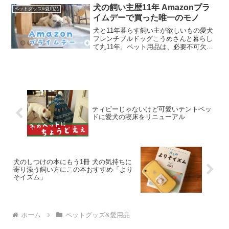
ご」を手にレジに行きましたら、なんと
犬の飼い主歴11年 Amazonプラ
ペットグッズ&愛用品
ビッ...
イムデーで買った唯一のモノ
犬と11年暮らす飼い主が欲しいもの愛犬
フレンチブルドッグこうめさんと暮らし
て丸11年。ペット用品は、必要不可欠な
もの以外あんまり買わなくなりました。
ケージやトイレトレーなどお迎えの時に
買い揃えるようなものは全部持っている
し、カートも外出先の...
ティピーじゃないけど可愛いテントベッ
ドに愛犬の寝床をリニューアル
犬のしつけの本にもう1冊 犬の気持ちに
寄り添う飼い方にこの本おすすめ「より
そイズム」
ホーム
ペットグッズ&愛用品