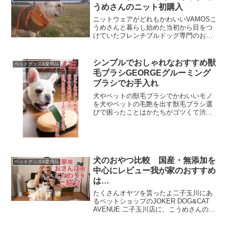
ンタイプの爪切りの正しい向...
うめさんのニット初購入
ニットウェアがどれもかわいいVAMOSこ
うめさんと暮らし始めた当初から目をつ
けていたフレンチブルドッグ専門のお洋
服の店「VAMOS」手編みのニットウェア
の商品がどれも可愛すぎていつかはこう
めさんにプレゼントしようと思っていま
シンプルでおしゃれなおすすめ獣
ペットグッズ&愛用品
した。でもお値段...
毛ブラシGEORGEグルーミング
ブラシでお手入れ
犬やペットの獣毛ブラシでかわいいモノ
を犬やペットの毛艶を出す獣毛ブラシ選
びで困ったことはかたちがゴツくて渋い
ものが多かったこと。お手頃価格でかわ
いいものはあったのですがなにやら獣毛
自体の毛が抜けるなどのレビューがあっ
てせっかく買うのなら長く...
犬のおやつ比較 国産・無添加を
ペットグッズ&愛用品
中心にレビュー我が家のおすすめ
は…
たくさんオヤツを貰ったよ二子玉川にあ
るペットショップのJOKER DOG&CAT
AVENUE 二子玉川店に、こうめさんのオ
ヤツを物色しに行ってきました。良さ気
な犬のおやつDOG TREE「ドライりん