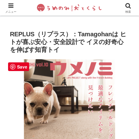
犬の手作りご飯
フレブル飼い方・しつけ
ペットグッズ&
メニュー
検索
REPLUS（リプラス）：Tamagohanは ヒ
トが喜ぶ安心・安全設計で イヌの好奇心
を伸ばす知育トイ
Save