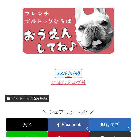
にほんブログ村
ペットグッズ&愛用品
＼ シェアしよーっと ／
X
Facebook
はてブ
0
0