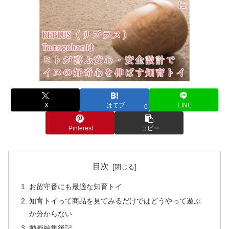
X
はてブ
LINE
0
Pinterest
コピー
目次
お留守番にも最適な知育トイ
知育トイって商品を見てみるだけではどうやって遊ぶ
か分からない
動画編集後記