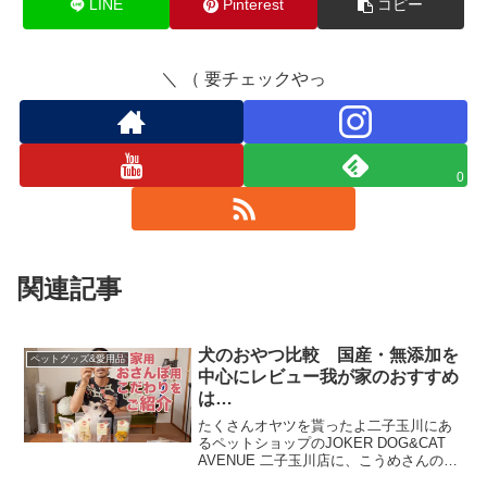
LINE
Pinterest
コピー
＼ （ 要チェックやっ
0
関連記事
犬のおやつ比較 国産・無添加を
ペットグッズ&愛用品
中心にレビュー我が家のおすすめ
は…
たくさんオヤツを貰ったよ二子玉川にあ
るペットショップのJOKER DOG&CAT
AVENUE 二子玉川店に、こうめさんのオ
ヤツを物色しに行ってきました。良さ気