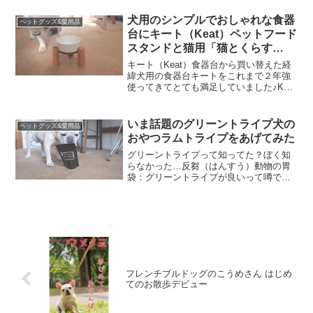
を新鮮なうちに冷風乾燥しているからみ
たい。とにかく実物を動画でご覧くださ
犬用のシンプルでおしゃれな食器
ペットグッズ&愛用品
い。これかなり高品質です...
台にキート（Keat）ペットフード
スタンドと猫用「猫とくらす
310bld」食器台を比較
キート（Keat）食器台から買い替えた経
緯犬用の食器台キートをこれまで２年強
使ってきてとても満足していました♪Keat
キートペット用フードボウルスタンドの
ブログはこちら柳宗理ステンレスボール
を犬のフードボウルにした結果食べる体
いま話題のグリーントライプ犬の
ペットグッズ&愛用品
勢の良さは犬に...
おやつラムトライプをあげてみた
グリーントライプって知ってた？ぼく知
らなかった…反芻（はんすう）動物の胃
袋：グリーントライプが良いって噂で
す。酵素たっぷりで免疫力の向上に役立
つ調べてみるとそんなことがわかったん
ですけどもっと調べてみると加熱処理し
てない生がいいとか生でもダ...
フレンチブルドッグのこうめさん はじめ
てのお散歩デビュー