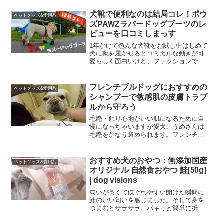
な犬のおやつDOG TREE「ドライりん
ご」を手にレジに行きましたら、なんと
犬靴で便利なのは結局コレ！ポウ
ペットグッズ&愛用品
ビッ...
ズPAWZラバードッグブーツのレ
ビューを口コミしまっす
1年かけて色んな犬靴をお試し中はじめて
犬に靴を履かせるとコミカルな動きが可
愛らしく面白いけど、ファッションで犬
に靴を履かせている飼い主はほぼいな
い。犬に靴を履かせる理由って実はいろ
いろとあってわが家の場合は爪の削れ過
フレンチブルドッグにおすすめの
ペットグッズ&愛用品
ぎ問題いろいろ調べてみた...
シャンプーで敏感肌の皮膚トラブ
ルから守ろう
毛艶・触り心地がいい肌になるために自
慢になっちゃいますが愛犬こうめさんは
毛艶をかなり褒められます。フレンチブ
ルドッグなどの短毛犬種は肌が非常に敏
感で、皮膚トラブルになってしまうこと
も多いのですが、日常の心掛けから予防
おすすめ犬のおやつ：無添加国産
ペットグッズ&愛用品
していくことで、未然に防...
オリジナル 自然食おやつ 鮭[50g]
| dog visions
匂いが良くてほぐれやすい開けた瞬間に
鮭のいい匂いを感じました。そして身を
つまむとサラサラ。パキっと簡単に折れ
てほぐれやすい。これらは北海道産の鮭