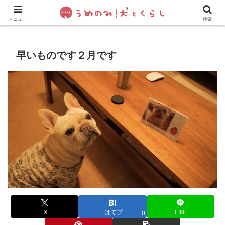
犬の手作りご飯
フレブル飼い方・しつけ
ペットグッズ&
メニュー
検索
早いものです２月です
X
はてブ
LINE
0