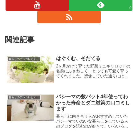
0
関連記事
はぐくむ、そだてる
暮らしのアレコレとYouTube運営
2ヶ月かけて育てた野菜ミニキャロットの
名前にふさわしく、とっても可愛く育っ
てくれました。想像していた通りにはう
まく育てられなかったけど、いっしょに
見守ってくれたおヨメさんが収穫のとき
に発してくれていた言葉の数々が温かく
て、今回の収穫祭は「成...
パシーマの敷パット4年使ってわ
暮らしのアレコレとYouTube運営
かった寿命とダニ対策の口コミし
ます
暮らしに向き合う人がおすすめしていた
パシーマていねいな暮らしをしている人
のブログを読むのが好きで、いろいろな
方のところを訪問しているのですが、お
気に入りの方々がこぞっておすすめして