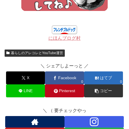
にほんブログ村
暮らしのアレコレとYouTube運営
＼ シェアしよーっと ／
X
Facebook
はてブ
0
0
LINE
Pinterest
コピー
＼ （ 要チェックやっ