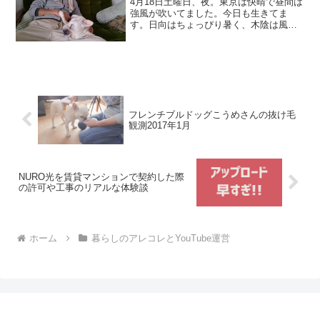
4月18日土曜日、夜。東京は快晴で昼間は
強風が吹いてました。今日も生きてま
す。日向はちょっぴり暑く、木陰は風も
あって涼しく感じる気候で、こうめさん
と駒沢公園のドッグランに行くには最適
な１日でした。今日はフレンチブルドッ
グとたくさん遭遇して、...
フレンチブルドッグこうめさんの抜け毛
観測2017年1月
NURO光を賃貸マンションで契約した際
の許可や工事のリアルな体験談
ホーム
暮らしのアレコレとYouTube運営