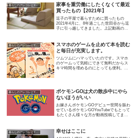
いた寝具にパシーマがあります。結構な
家事を重労働にしたくなくて最近
暮らしのアレコレとYouTube運営
お値段するけど、「一度使...
買ったもの【2021年】
逗子の平屋で暮らすために買ったもの
2021年4月に、8年過ごした世田谷から逗
子に引っ越してきました。上記動画のよ
うに買ってみたけど使えなかったという
ような、購入品の失敗って出来ればした
くない。今回は、都内のマンションから
スマホのゲームを止めて本を読む
暮らしのアレコレとYouTube運営
神奈川の平屋で暮らす...
と毎日が充実します。
ツムツムにハマっていたのです。スマホ
のゲームって気軽にできて無料だからス
キマ時間を埋めるのにとっても便利。そ
んな風にして日々の暮らしの中に当たり
前のようにゲームをする時間がありまし
た。ディズニーのゲームで「ツムツム」
にハマっていたのでキャラ...
ポケモンGOは犬の散歩中にやら
暮らしのアレコレとYouTube運営
ないほうがいい
お嫁さんポケモンGOデビュー世間を賑わ
せているポケモンGOYouTubeでもとって
もたくさん様々な方が動画投稿してまし
てぼくとしてもかなり気になってまし
た。でもこれは子供たちが友達同士や親
と一緒にたのしむアプリだろうなそう思
幸せはここに
暮らしのアレコレとYouTube運営
ってスルーしてい...