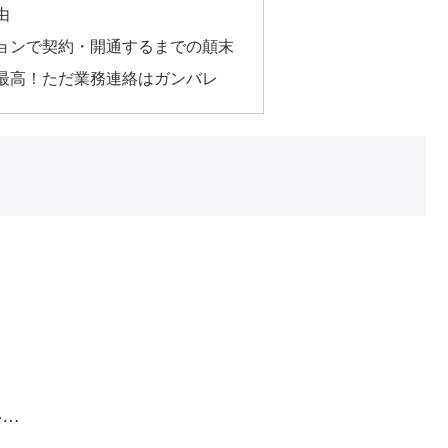
由
ションで契約・開通するまでの顛末
は最高！ただ業務連絡はガンバレ
い…