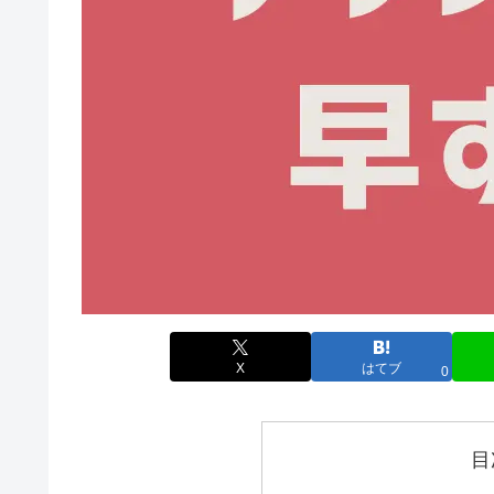
X
はてブ
0
目