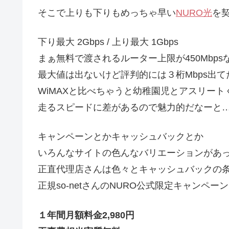
そこで上りも下りもめっちゃ早い
NURO光
を
下り最大 2Gbps / 上り最大 1Gbps
まぁ無料で渡されるルーター上限が450Mbps
最大値は出ないけど評判的には３桁Mbps出て
WiMAXと比べちゃうと幼稚園児とアスリート
走るスピードに差があるので魅力的だなーと
キャンペーンとかキャッシュバックとか
いろんなサイトの色んなバリエーションがあ
正直代理店さんは色々とキャッシュバックの
正規so-netさんのNURO公式限定キャンペー
１年間月額料金2,980円