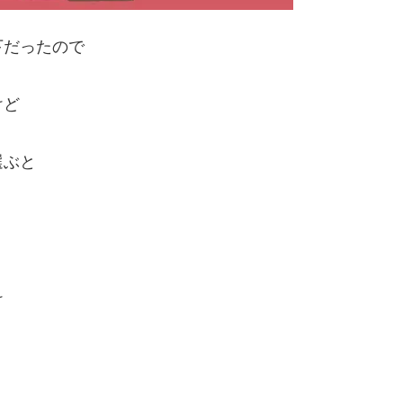
下だったので
けど
選ぶと
け