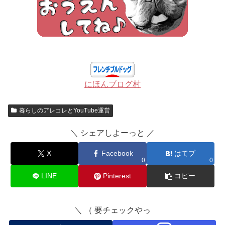
にほんブログ村
暮らしのアレコレとYouTube運営
＼ シェアしよーっと ／
X
Facebook
はてブ
0
0
LINE
Pinterest
コピー
＼ （ 要チェックやっ