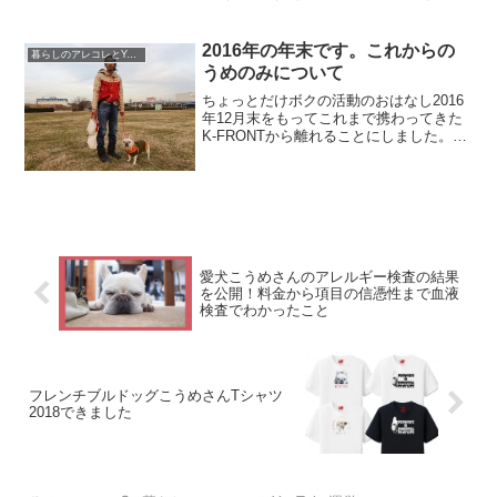
際に地元だったら知り合いに聞けるけど
まだ住んでまもない土地だとネットの評
判を頼りにしがちそこで近所の歯科医院
2016年の年末です。これからの
暮らしのアレコレとYouTube運営
を調べてみるも口コミサイ...
うめのみについて
ちょっとだけボクの活動のおはなし2016
年12月末をもってこれまで携わってきた
K-FRONTから離れることにしました。役
者を志して今日まで20年、俳優から作り
手にシフトしつつも芸能の世界で活動を
続けてきましたが、40才を迎え様々な心
境と環境...
愛犬こうめさんのアレルギー検査の結果
を公開！料金から項目の信憑性まで血液
検査でわかったこと
フレンチブルドッグこうめさんTシャツ
2018できました