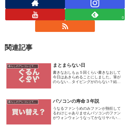
0
関連記事
まとまらない日
暮らしのアレコレとYouTube運営
書きなおしもぉ５回くらい書きなおして
今日はあきらめることにしました。筆が
のらない…タイピングがのらない？結構
あるんですよねスラッスラ書けるときは
自分のなかでバシッと決まるんですがな
んか色々と考えすぎてあれもこれもあれ
はやっぱりそのうちでもこ...
パソコンの寿命３年説
暮らしのアレコレとYouTube運営
うなるファンうめのみファンが熱狂して
るわけじゃありませんパソコンのファン
がウォンウォンうなってかなりヤバい状
況です。動画の更新頻度をあげていたの
にここ最近は毎日アップができない状況