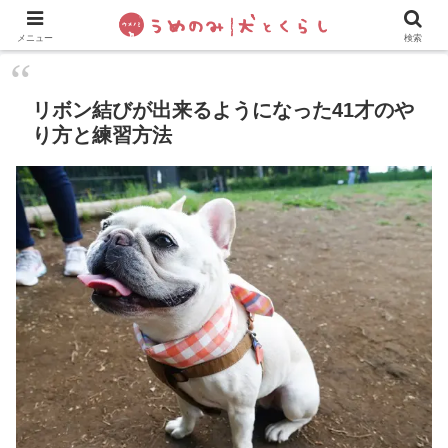
犬の手作りご飯
フレブル飼い方・しつけ
ペットグッズ&
メニュー
検索
リボン結びが出来るようになった41才のや
り方と練習方法