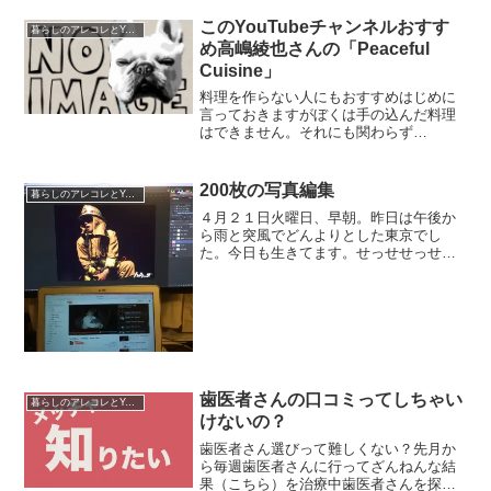
それもこれも愛用のMacBook Airが悲鳴
をあげているか...
このYouTubeチャンネルおすす
暮らしのアレコレとYouTube運営
め高嶋綾也さんの「Peaceful
Cuisine」
料理を作らない人にもおすすめはじめに
言っておきますがぼくは手の込んだ料理
はできません。それにも関わらず
「Peaceful Cuisine」（ピースフルクイジ
ーン）の料理動画はついつい見てしまい
ます。なぜなのか。それはセンスの良い
200枚の写真編集
暮らしのアレコレとYouTube運営
キッチンおし...
４月２１日火曜日、早朝。昨日は午後か
ら雨と突風でどんよりとした東京でし
た。今日も生きてます。せっせせっせと
K-FRONT+ vol.6「Re:Union」の舞台スチ
ールの編集を連日行っていたのですが、
その数２００枚以上。今回もかなりの数
にな...
歯医者さんの口コミってしちゃい
暮らしのアレコレとYouTube運営
けないの？
歯医者さん選びって難しくない？先月か
ら毎週歯医者さんに行ってざんねんな結
果（こちら）を治療中歯医者さんを探す