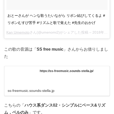
おとーさんが ヘンな歌うたいながら リボン結びしてくるよ #
リボンむすび苦手 #リズムと歌で覚えた #先生のおかげ
Kan Umemoto
さん(@umenomi2)がシェアした投稿 –
2018年 5月月21日午前6時16分PDT
この歌の音源は「
SS free music
」さんからお借りしまし
た
https://ss-freemusic.sounds-stella.jp/
ss-freemusic.sounds-stella.jp
こちらの「
ハウス系ダンス02・シンプルにベース&リズ
ム，ベルのみ
」です。