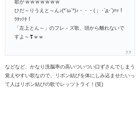
歌が w w w w w w w
ひだ～りうえと～ん♪(*´ω`*)♪・・・(； ･`д･´)ﾊｯ！
ｳﾀｯﾃﾀ！
「左上とん～」のフレ－ズ歌、頭から離れないで
すよ～❣ｗｗ
などなど、かなり洗脳率の高いついつい口ずさんでしまう
覚えやすい歌なので、リボン結びを体にしみ込ませたいっ
て人はリボン結びの歌でレッツトライ！(笑)