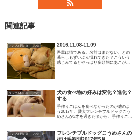
関連記事
2016.11.08-11.09
フレブル飼い方・しつけ
吾輩は猫である。名前はまだない。との
暮らしもずいぶん慣れてきた？こういう
感じみてるとやっぱり多頭飼にあこがれ
るびゅーんとーびゅーーーんこうめさん
の飛ぶ練習（グズってダダこねてるだけ
とも言う）最後は「こうめさんのブルブ
ル」写真バージョンの奇跡...
犬の食べ物の好みは変化？進化？
フレブル飼い方・しつけ
する
手作りごはんを食べなかったのが嘘のよ
う2017年、愛犬フレンチブルドッグこう
めさんが3才を過ぎた頃から、手作りごは
んに変えました。理由は、涙やけを改善
したかったから。手作りごはんへの切り
替えは、じっくりと時間をかけてやって
フレンチブルドッグこうめさんの
フレブル飼い方・しつけ
いたつもりですが、...
抜け毛観測2017年5月