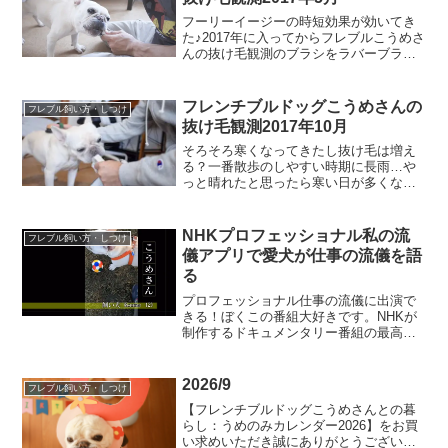
フーリーイージーの時短効果が効いてき
た♪2017年に入ってからフレブルこうめさ
んの抜け毛観測のブラシをラバーブラシ
からフーリーイージーに替えて５ヶ月経
過段々暑くなってきてブラッシング終わ
りのこうめさんにも変化がそれはハカハ
フレンチブルドッグこうめさんの
フレブル飼い方・しつけ
カブラッシングが苦...
抜け毛観測2017年10月
そろそろ寒くなってきたし抜け毛は増え
る？一番散歩のしやすい時期に長雨…や
っと晴れたと思ったら寒い日が多くなっ
て「なんだよっ！」って気分です（半泣
き）この冬への季節の変わり目に入った
ので、抜け毛の量はずいぶん増えてくる
NHKプロフェッショナル私の流
フレブル飼い方・しつけ
んじゃないかと思って今月...
儀アプリで愛犬が仕事の流儀を語
る
プロフェッショナル仕事の流儀に出演で
きる！ぼくこの番組大好きです。NHKが
制作するドキュメンタリー番組の最高峰
「プロフェッショナル仕事の流儀」いつ
かは自分も仕事ぶりを評価されて出演し
てみたい！そんな想いを手軽に叶えてく
2026/9
フレブル飼い方・しつけ
れるアプリをNHKさん...
【フレンチブルドッグこうめさんとの暮
らし：うめのみカレンダー2026】をお買
い求めいただき誠にありがとうございま