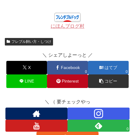
にほんブログ村
フレブル飼い方・しつけ
＼ シェアしよーっと ／
X
Facebook
はてブ
0
0
LINE
Pinterest
コピー
＼ （ 要チェックやっ
0