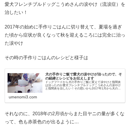
愛犬フレンチブルドッグこうめさんの涙やけ（流涙症）を
治したい！
2017年の始めに手作りごはんに切り替えて、夏場を過ぎ
た頃から症状が良くなって秋を迎えるころには完全に治っ
た涙やけ
その時の手作りごはんのレシピと様子は
犬の手作りご飯で愛犬の涙やけが治ったので、そ
の経緯とレシピをお伝えします
ドッグフードから犬の手作りご飯に変えて涙やけと指間炎
は治ったのか愛犬フレンチブルドッグこうめさんの涙やけ
と指間炎を治したい！その想いから2017年1月から犬の手
作りご飯を始めて、丸1年が経ちました。まずは結果から
お伝えします涙やけは治って指...
umenomi3.com
それなのに、2018年の2月頃からまた目ヤニの量が多くな
って、色も赤茶色のが出るように…