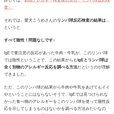
詳しくは、
動物アレルギー検査株式会社「リンパ球反応検
査」
それでは、愛犬こうめさんの
リンパ球反応検査の結果は
…
というと
すべて陰性！問題なしです♪
IgEで要注意の反応があった牛肉・牛乳が、このリンパ球
では陰性ということで、この結果からも
IgEとリンパ球は
全く別物のアレルギー反応を調べる方法
だというのが理解
できました。
ただ、このリンパ球の結果から牛肉や牛乳をあげてもイイ
やということにはならないそうで、IgEでは見つけられな
かった食べ物のアレルギーをこのリンパ球を使って陽性反
応を示してしまうものはないかを調べる方法みたいなの