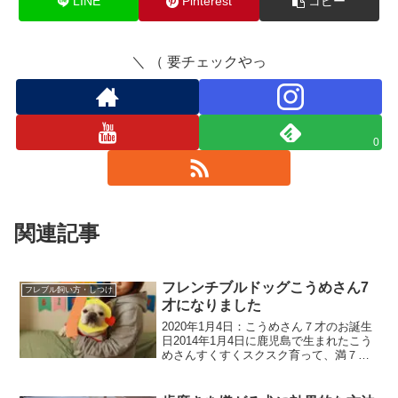
LINE
Pinterest
コピー
＼ （ 要チェックやっ
0
関連記事
フレンチブルドッグこうめさん7
フレブル飼い方・しつけ
才になりました
2020年1月4日：こうめさん７才のお誕生
日2014年1月4日に鹿児島で生まれたこう
めさんすくすくスクスク育って、満７才
の誕生日を健康な体でむかえることがで
きました。ことしの運勢しあわせのピー
クが２回訪れるきっとその１回目なごや