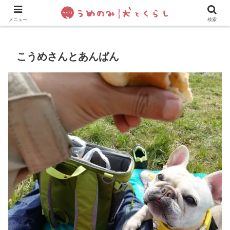
犬の手作りご飯
フレブル飼い方・しつけ
ペットグッズ&
メニュー
検索
こうめさんとあんぱん