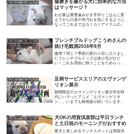
歯磨きを嫌がる犬に効果的な方法
フレブル飼い方・しつけ
かでたのしい...
はマッサージ？
わが家は重曹歯みがき手作りごはんに変
えてから口臭や色汚れを気にするように
なってこれまではカミカミアイテムのみ
で済ませていた犬の歯みがきを「重曹
水」を使ってハミガキするようになりま
した。重曹水でのハミガキの作り方はこ
フレンチブルドッグこうめさんの
フレブル飼い方・しつけ
ちらの本を参照して水200...
抜け毛観測2016年9月
微増？同じ？季節の変わり目に入りまし
たフレンチブルドッグは抜け毛がひど
い！これを理由に飼うことをためらって
しまう人がいるみたい。イヤイヤ恐れる
ことはありません。でも、実情が知りた
いという方のためにフレンチブルドッグ
足柄サービスエリアのエヴァンゲ
フレブル飼い方・しつけ
こうめさんを対象に毎月観測...
リオン展示
期間限定のエヴァンゲリオン展示学生時
代にハマったアニメ「エヴァンゲリオ
ン」。いまでも映画版が続いています
が、あの時の情熱は…。足柄サービスエ
リアのドッグランを利用した時にトイレ
の前に展示物があり、サラッと鑑賞。後
犬OKの用賀倶楽部は平日ランチ
フレブル飼い方・しつけ
で調べてみるとお外の展示より...
と土日祝のモーニングがおすすめ
愛犬と楽しめるランチスポットは用賀倶