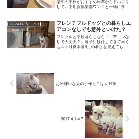
楽部の平日がおすすめ昨年からドハマり
している用賀倶楽部ワンコと一緒にラン
チを楽しめて料理も美味しい♪ディナーは
ちょっと敷居が高いけどランチはコスパ
がめっちゃ良い最初に行った時は平日で
フレンチブルドッグとの暮らしエ
フレブル飼い方・しつけ
ハンバーグをチョイス！...
アコンなしでも意外といけた？
フレブルと平屋暮らしなら「エアコンな
しで大丈夫？」逗子に移住してきて早く
も４ヶ月夏本番8月の暑さを迎えても、常
時エアコン付けていなくても、過ごすこ
とができています。これは世田谷のマン
ションに暮らしていた時には考えられな
いことで、エアコンつけ...
お米嫌いな犬の手作りごはん対策
2017.4.1-4.7