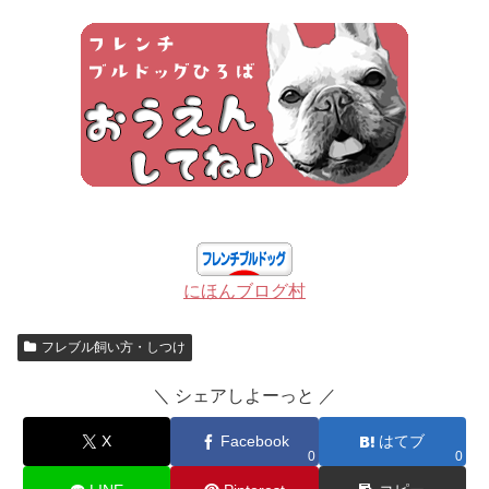
にほんブログ村
フレブル飼い方・しつけ
＼ シェアしよーっと ／
X
Facebook
はてブ
0
0