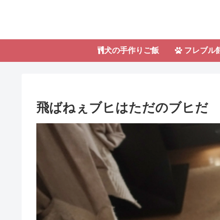
犬の手作りご飯
フレブル
飛ばねぇブヒはただのブヒだ