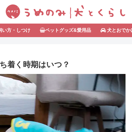
飼い方・しつけ
ペットグッズ&愛用品
犬とおでか
゙落ち着く時期はいつ？