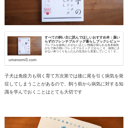
すべての飼い主に読んでほしいおすすめ本：薬い
らずのフレンチブルドッグ暮らしブックレビュー
フレブルを病気にさせない正しい情報が得られる良本病気
がちで体の弱いフレンチブルドッグ だからこそ、病気にさ
せない体つくりをふだんの生活から見直していこう！それ
がこの本のコンセプト正しい抱っこの仕方知ってますか？
シャンプーのベストな頻度は？胴...
umenomi3.com
子犬は免疫力も弱く育て方次第では後に尾を引く病気を発
症してしまうことがあるので、飼う前から病気に対する知
識を学んでおくことはとても大切です