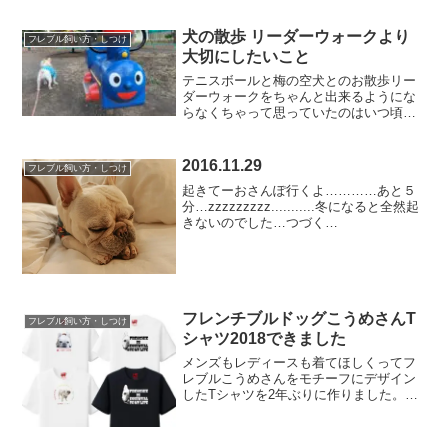
あり、今回参加した「関東ブヒ」も2015
年から会を重ねるごとに人数を増やし近
犬の散歩 リーダーウォークより
フレブル飼い方・しつけ
年では300頭オ...
大切にしたいこと
テニスボールと梅の空犬とのお散歩リー
ダーウォークをちゃんと出来るようにな
らなくちゃって思っていたのはいつ頃ま
でだろう6年毎日積み重ねてもうすっかり
こうめさんの好きなように、時間や体力
が許す限り行きたい場所に付き添うとい
2016.11.29
フレブル飼い方・しつけ
う散歩のスタイルになっ...
起きてーおさんぽ行くよ…………あと５
分…zzzzzzzzz...........冬になると全然起
きないのでした…つづく…
フレンチブルドッグこうめさんT
フレブル飼い方・しつけ
シャツ2018できました
メンズもレディースも着てほしくってフ
レブルこうめさんをモチーフにデザイン
したTシャツを2年ぶりに作りました。今
回は「UTme!」を利用して作ったので、T
シャツだけじゃなくトートバッグとかパ
ーカーとか選べたりします。詳しくは下