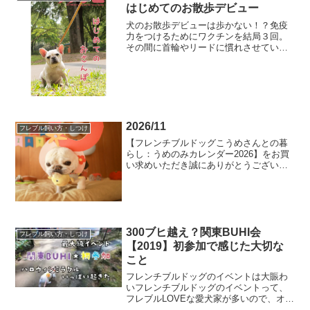
はじめてのお散歩デビュー
犬のお散歩デビューは歩かない！？免疫
力をつけるためにワクチンを結局３回。
その間に首輪やリードに慣れさせていよ
いよお散歩デビューの日と相成りまし
た。せっかくのお散歩デビューなので大
きな公園までカートで連れて行ってい
ざ、お散歩開始！も、動かない...
2026/11
フレブル飼い方・しつけ
【フレンチブルドッグこうめさんとの暮
らし：うめのみカレンダー2026】をお買
い求めいただき誠にありがとうございま
す。今年もおまけとしてスマホ用壁紙サ
イズのこうめさんカレンダーを配布しま
す。スマホの画面サイズもいろいろとあ
るので全部の人に丁度...
300ブヒ越え？関東BUHI会
フレブル飼い方・しつけ
【2019】初参加で感じた大切な
こと
フレンチブルドッグのイベントは大賑わ
いフレンチブルドッグのイベントって、
フレブルLOVEな愛犬家が多いので、オフ
会としては大きな規模のものもたくさん