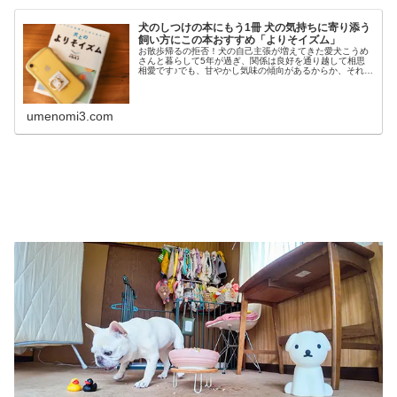
犬のしつけの本にもう1冊 犬の気持ちに寄り添う
飼い方にこの本おすすめ「よりそイズム」
お散歩帰るの拒否！犬の自己主張が増えてきた愛犬こうめ
さんと暮らして5年が過ぎ、関係は良好を通り越して相思
相愛です♪でも、甘やかし気味の傾向があるからか、それと
も年齢によるものなのか、4才を過ぎた頃からかなり自我
が芽生えて自己主張を通すように...
umenomi3.com