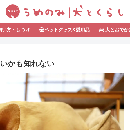
飼い方・しつけ
ペットグッズ&愛用品
犬とおでか
良いかも知れない