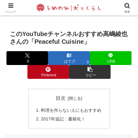
犬の手作りご飯
フレブル飼い方・しつけ
ペットグッズ&
メニュー
検索
このYouTubeチャンネルおすすめ高嶋綾也
さんの「Peaceful Cuisine」
X
はてブ
LINE
0
Pinterest
コピー
目次
料理を作らない人にもおすすめ
2017年追記：書籍化！