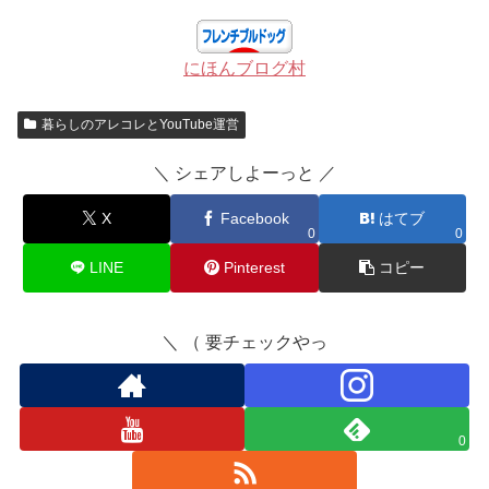
にほんブログ村
暮らしのアレコレとYouTube運営
＼ シェアしよーっと ／
X
Facebook
はてブ
0
0
LINE
Pinterest
コピー
＼ （ 要チェックやっ
0