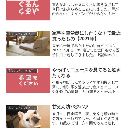
業との交渉も全...
書きなおしもぉ５回くらい書きなおして
今日はあきらめることにしました。筆が
のらない…タイピングがのらない？結構
あるんですよねスラッスラ書けるときは
自分のなかでバシッと決まるんですがな
んか色々と考えすぎてあれもこれもあれ
はやっぱりそのうちでもこ...
家事を重労働にしたくなくて最近
暮らしのアレコレとYouTube運営
買ったもの【2021年】
逗子の平屋で暮らすために買ったもの
2021年4月に、8年過ごした世田谷から逗
子に引っ越してきました。上記動画のよ
うに買ってみたけど使えなかったという
ような、購入品の失敗って出来ればした
くない。今回は、都内のマンションから
やっぱりニュースを見てると泣き
暮らしのアレコレとYouTube運営
神奈川の平屋で暮らす...
たくなる
心根が弱いもんでツライです都民として
新しい都知事を選ぶ上で色々とニュース
やSNSでの情報にふれ怒るとか呆れると
か通り越してすごく悲しい多感だった10
代の頃ぼくはニュースが大嫌いだったな
んでそんなに悲しいことばかりを伝える
甘えん坊バクハツ
暮らしのアレコレとYouTube運営
のかと世界のどこそこ...
４月１７日金曜日、夜。東京は晴れ時々
夕方から一時雨でした。今日も生きてま
す。お散歩に朝・夕２回ちゃんと連れて
行ってもらったのに、こうめさん今日は