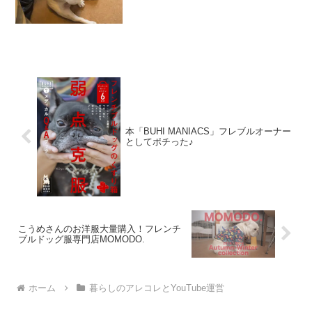
グズりがすごくて今もずっと色んなとこ
ろをカミカミして気を引こうとエンドレ
スに繰り返しています。ど...
本「BUHI MANIACS」フレブルオーナー
としてポチった♪
こうめさんのお洋服大量購入！フレンチ
ブルドッグ服専門店MOMODO.
ホーム
暮らしのアレコレとYouTube運営