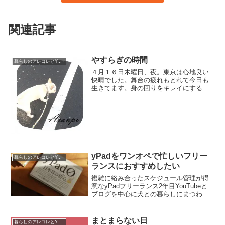
関連記事
やすらぎの時間
暮らしのアレコレとYouTube運営
４月１６日木曜日、夜。東京は心地良い
快晴でした。舞台の疲れもとれて今日も
生きてます。身の回りをキレイにすると
心が洗われます。ぐちゃぐちゃになって
しまっていたデスク周りを掃除して気分
を一新。そしてこうめさんとの散歩の時
間がまたリフレッシュにな...
yPadをワンオペで忙しいフリー
暮らしのアレコレとYouTube運営
ランスにおすすめしたい
複雑に絡み合ったスケジュール管理が得
意なyPadフリーランス2年目YouTubeと
ブログを中心に犬との暮らしにまつわる
情報を発信しています。動画もブログも
すべてワンオペ動画の制作もブログの執
筆も、サイトやチャンネルの運営も、企
まとまらない日
暮らしのアレコレとYouTube運営