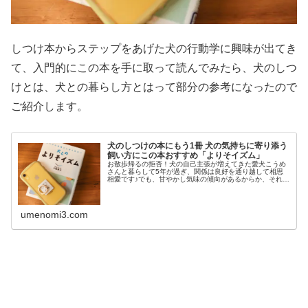
しつけ本からステップをあげた犬の行動学に興味が出てき
て、入門的にこの本を手に取って読んでみたら、犬のしつ
けとは、犬との暮らし方とはって部分の参考になったので
ご紹介します。
犬のしつけの本にもう1冊 犬の気持ちに寄り添う
飼い方にこの本おすすめ「よりそイズム」
お散歩帰るの拒否！犬の自己主張が増えてきた愛犬こうめ
さんと暮らして5年が過ぎ、関係は良好を通り越して相思
相愛です♪でも、甘やかし気味の傾向があるからか、それと
も年齢によるものなのか、4才を過ぎた頃からかなり自我
が芽生えて自己主張を通すように...
umenomi3.com