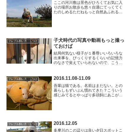
ここの河川敷は景色がひろくてお気に入
りの場所お散歩も悠々自適にてっくてく
たのしめるただねもっと自然あふれると
ころに最近あこがれを抱いているので
す。田舎暮らし年齢的なものなのかこう
めさんの影響なのかはたまた都会での生
活に飽きたのか暮らしぶり以...
子犬時代の写真や動画もっと撮っ
フレブル飼い方・しつけ
ておけば
結局何気ない様子が１番尊いいろいろな
出来事を、びっくりするくらいの記憶力
のなさで覚えていられないので、こうめ
さんと暮らすことになって、思い出に残
せるようにとたくさん記録するようにし
ました。それでも一緒に暮らして７年が
2016.11.08-11.09
フレブル飼い方・しつけ
過ぎて思うのは、「もっと...
吾輩は猫である。名前はまだない。との
暮らしもずいぶん慣れてきた？こういう
感じみてるとやっぱり多頭飼にあこがれ
るびゅーんとーびゅーーーんこうめさん
の飛ぶ練習（グズってダダこねてるだけ
とも言う）最後は「こうめさんのブルブ
ル」写真バージョンの奇跡...
2016.12.05
フレブル飼い方・しつけ
多摩川のこの辺りは良い夕日スポットこ