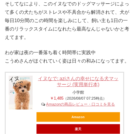
そしてなにより、このイヌなでのドッグマッサージによっ
て多くの犬たちがストレスや不具合から解消されて、犬が
毎日10分間のこの時間を楽しみにして、飼い主も1日の一
番のリラックスタイムになれたら最高なんじゃないかと考
えてます。
わが家は夜の一番落ち着く時間帯に実践中
こうめさんがほぐれていく姿は日々の和みになってます。
イヌなで: aziさんの幸せになる犬マッ
サージ (実用単行本)
小学館
￥1,485
（2026/08/07 07:25時点）
Amazonの商品レビュー・口コミを見る
Amazon
楽天