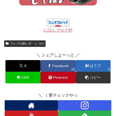
にほんブログ村
フレブル飼い方・しつけ
＼ シェアしよーっと ／
X
Facebook
はてブ
33
0
LINE
Pinterest
コピー
＼ （ 要チェックやっ