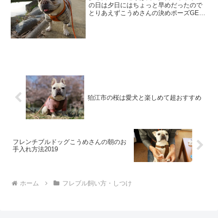
の日は夕日にはちょっと早めだったので
とりあえずこうめさんの決めポーズGET!
で満足することに♪意外と暑かった？ダッ
シュ後はいつもよりへばったこうめさん
安定の道草カフェに行こうと思ってるの
に…なんだ君たちは...
狛江市の桜は愛犬と楽しめて超おすすめ
フレンチブルドッグこうめさんの朝のお
手入れ方法2019
ホーム
フレブル飼い方・しつけ