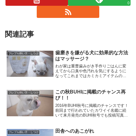
0
関連記事
歯磨きを嫌がる犬に効果的な方法
フレブル飼い方・しつけ
はマッサージ？
わが家は重曹歯みがき手作りごはんに変
えてから口臭や色汚れを気にするように
なってこれまではカミカミアイテムのみ
で済ませていた犬の歯みがきを「重曹
水」を使ってハミガキするようになりま
した。重曹水でのハミガキの作り方はこ
この秋BUHIに掲載のチャンス再
フレブル飼い方・しつけ
ちらの本を参照して水200...
び！！
2016年BUHI秋号に掲載のチャンスです！
前回まで行われていたカワイイ名鑑に続
いて来月発売のBUHI秋号でも投稿写真を
募集してます！ただ今回は全員掲載では
ないみたい企画の内容は「愛ブヒ百面
相」喜怒哀楽その他変顔などなど表情豊
田舎へのあこがれ
フレブル飼い方・しつけ
かなフレンチブ...