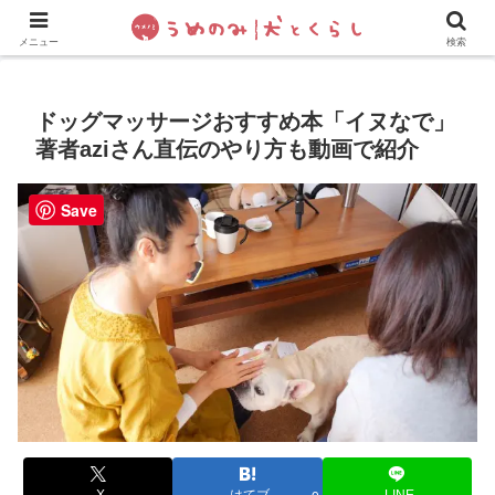
犬の手作りご飯
フレブル飼い方・しつけ
ペットグッズ&
メニュー
検索
ドッグマッサージおすすめ本「イヌなで」
著者aziさん直伝のやり方も動画で紹介
Save
X
はてブ
LINE