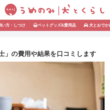
飼い方・しつけ
ペットグッズ&愛用品
犬とおでか
士」の費用や結果を口コミします