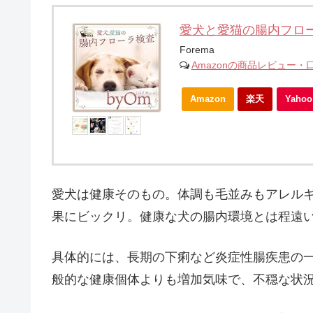
愛犬と愛猫の腸内フロー
Forema
Amazonの商品レビュー・
Amazon
楽天
Yah
愛犬は健康そのもの。体調も毛並みもアレルギ
果にビックリ。健康な犬の腸内環境とは程遠
具体的には、長期の下痢など炎症性腸疾患の
般的な健康個体よりも増加気味で、不穏な状