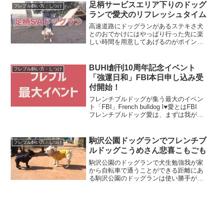
足柄サービスエリア下りのドッグ
フレブル飼い方・しつけ
ランで愛犬のリフレッシュタイム
高速道路にドッグランがあるステキさ犬
とのおでかけにはやっぱり行った先に楽
しい時間を用意してあげるのがポイン
ト。伊豆に帰省する道中にちょっと遠回
りすると足柄SAにドッグランがあるので
立ち寄ることにしました。このドッグラ
BUHI創刊10周年記念イベント
フレブル飼い方・しつけ
ンは愛犬と車でおでかけす...
「強運日和」FBI本日申し込み受
付開始！
フレンチブルドッグが集う最大のイベン
ト「FBI」French bulldog I♥愛とはFBI
フレンチブルドッグ愛は、まずは我が子
を愛し、そして、その大きな愛で保護犬
猫達の現実を知って欲しい。心を繋げて
欲しい。そんな想いが沢山詰まったチ
駒沢公園ドッグランでフレンチブ
フレブル飼い方・しつけ
ャ...
ルドッグこうめさん悲喜こもごも
駒沢公園のドッグランで犬生勉強我が家
から自転車で通うことができる距離にあ
る駒沢公園のドッグランは使い勝手が良
く度々訪れています。しかし、その出だ
しは波乱から始まりました。駒沢公園で
のドッグランデビューは襲撃されてしま
うという苦い経験を味わっ...