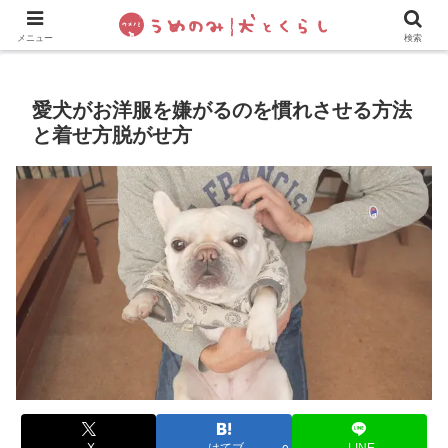
犬の手作りご飯
フレブル飼い方・しつけ
ペットグッズ&
メニュー
検索
愛犬がお洋服を嫌がるのを慣れさせる方法
と着せ方脱がせ方
X
はてブ
LINE