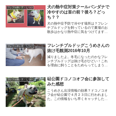
犬の熱中症対策クールバンダナで
フレブル飼い方・しつけ
冷やすのは首の前？後ろ？どっ
ち？？
犬の熱中症予防で冷やす場所は？フレン
チブルドッグを飼っているので夏場のお
散歩はかなり熱中症に気をつけてます。
熱中症予防で犬の体を冷やす部位は首・
脇の下・足の付根（股関節）これは覚え
ていたんです。でも先日夏場のお散歩に
フレンチブルドッグこうめさんの
フレブル飼い方・しつけ
行く前の準備の様子を動画...
抜け毛観測2016年10月
減りましたよ。冬毛になったのかなフレ
ンチブルドッグは抜け毛がひどい！これ
を理由に飼うことをためらってしまう人
がいるみたい。イヤイヤ恐れることはあ
りません。でも、実情が知りたいという
方のためにフレンチブルドッグこうめさ
砧公園ドコノコオフ会に参加して
フレブル飼い方・しつけ
んを対象に毎月観測してい...
みた感想
こうめさん出没情報の効果？ドコノコオ
フ会が砧公園で４月２３日に行われまし
た。この情報をいち早くキャッチしたわ
が家はこうめさんと一緒に参戦すること
をブログやSNSで告知しました。そして
迎えた当日こうめさんに逢えるからとわ
ざわざ来てくれた方が居...